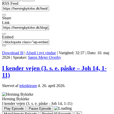
RSS Feed
Share
Link
Embed
Download fil
|
Afspil i nyt vindue
|
Varighed: 32:37
|
Dato: 10. maj
2026
| Speaker:
Søren Mejer Overby
I kender vejen (3. s. e. påske – Joh 14, 1-
11)
Skrevet af
teknikteam
d.
26. april 2026
.
Herning Bykirke
I kender vejen (3. s. e. påske - Joh 14, 1-11)
Play Episode
Pause Episode
Mute/Unmute Episode
Rewind 10 Seconds
1x