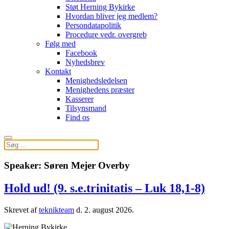
Støt Herning Bykirke
Hvordan bliver jeg medlem?
Persondatapolitik
Procedure vedr. overgreb
Følg med
Facebook
Nyhedsbrev
Kontakt
Menighedsledelsen
Menighedens præster
Kasserer
Tilsynsmand
Find os
Speaker:
Søren Mejer Overby
Hold ud! (9. s.e.trinitatis – Luk 18,1-8)
Skrevet af
teknikteam
d.
2. august 2026
.