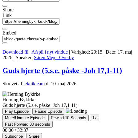
Share
Link
Embed
Download fil
|
Afspil i nyt vindue
|
Varighed: 29:15
|
Dato: 17. maj
2026
| Speaker:
Søren Mejer Overby
Guds hjerte (5.s.e. påske -Joh 17,1-11)
Skrevet af
teknikteam
d.
10. maj 2026
.
Herning Bykirke
Guds hjerte (5.s.e. påske -Joh 17,1-11)
Play Episode
Pause Episode
Mute/Unmute Episode
Rewind 10 Seconds
1x
Fast Forward 30 seconds
00:00
/
32:37
Subscribe
Share