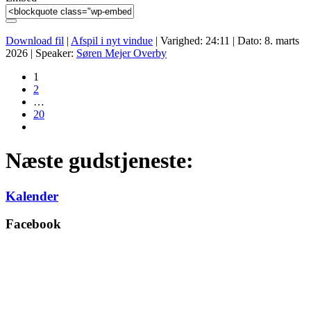
Download fil
|
Afspil i nyt vindue
|
Varighed: 24:11
|
Dato: 8. marts
2026
| Speaker:
Søren Mejer Overby
1
2
…
20
Næste gudstjeneste:
Kalender
Facebook