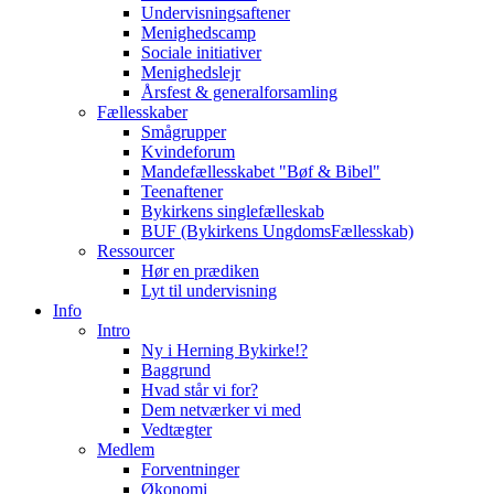
Undervisningsaftener
Menighedscamp
Sociale initiativer
Menighedslejr
Årsfest & generalforsamling
Fællesskaber
Smågrupper
Kvindeforum
Mandefællesskabet "Bøf & Bibel"
Teenaftener
Bykirkens singlefælleskab
BUF (Bykirkens UngdomsFællesskab)
Ressourcer
Hør en prædiken
Lyt til undervisning
Info
Intro
Ny i Herning Bykirke!?
Baggrund
Hvad står vi for?
Dem netværker vi med
Vedtægter
Medlem
Forventninger
Økonomi