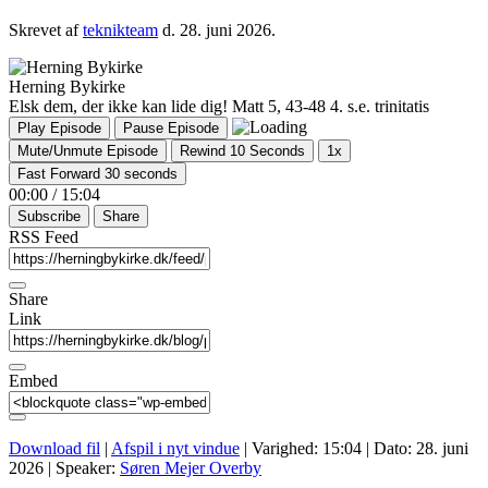
Skrevet af
teknikteam
d.
28. juni 2026
.
Herning Bykirke
Elsk dem, der ikke kan lide dig! Matt 5, 43-48 4. s.e. trinitatis
Play Episode
Pause Episode
Mute/Unmute Episode
Rewind 10 Seconds
1x
Fast Forward 30 seconds
00:00
/
15:04
Subscribe
Share
RSS Feed
Share
Link
Embed
Download fil
|
Afspil i nyt vindue
|
Varighed: 15:04
|
Dato: 28. juni
2026
| Speaker:
Søren Mejer Overby