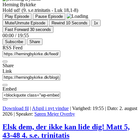
Herning Bykirke
Hold ud! (9. s.e.trinitatis - Luk 18,1-8)
Play Episode
Pause Episode
Mute/Unmute Episode
Rewind 10 Seconds
1x
Fast Forward 30 seconds
00:00
/
19:55
Subscribe
Share
RSS Feed
Share
Link
Embed
Download fil
|
Afspil i nyt vindue
|
Varighed: 19:55
|
Dato: 2. august
2026
| Speaker:
Søren Mejer Overby
Elsk dem, der ikke kan lide dig! Matt 5,
43-48 4. s.e. trinitatis