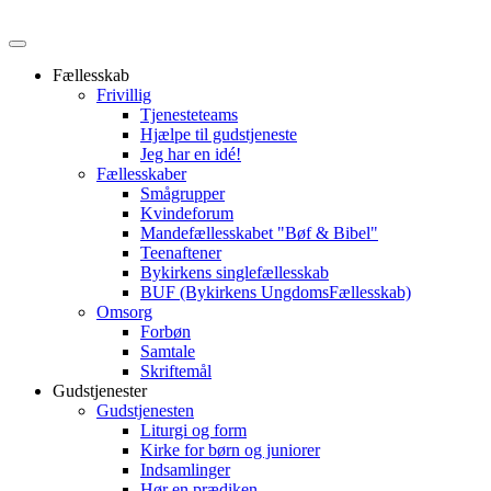
Fællesskab
Frivillig
Tjenesteteams
Hjælpe til gudstjeneste
Jeg har en idé!
Fællesskaber
Smågrupper
Kvindeforum
Mandefællesskabet "Bøf & Bibel"
Teenaftener
Bykirkens singlefællesskab
BUF (Bykirkens UngdomsFællesskab)
Omsorg
Forbøn
Samtale
Skriftemål
Gudstjenester
Gudstjenesten
Liturgi og form
Kirke for børn og juniorer
Indsamlinger
Hør en prædiken