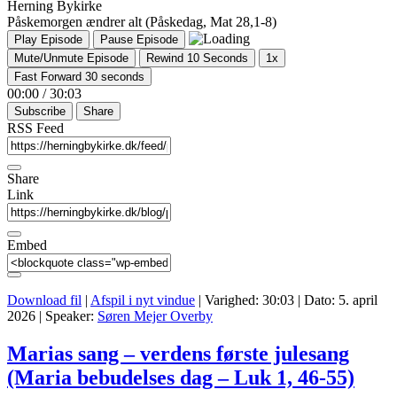
Herning Bykirke
Påskemorgen ændrer alt (Påskedag, Mat 28,1-8)
Play Episode
Pause Episode
Mute/Unmute Episode
Rewind 10 Seconds
1x
Fast Forward 30 seconds
00:00
/
30:03
Subscribe
Share
RSS Feed
Share
Link
Embed
Download fil
|
Afspil i nyt vindue
|
Varighed: 30:03
|
Dato: 5. april
2026
| Speaker:
Søren Mejer Overby
Marias sang – verdens første julesang
(Maria bebudelses dag – Luk 1, 46-55)