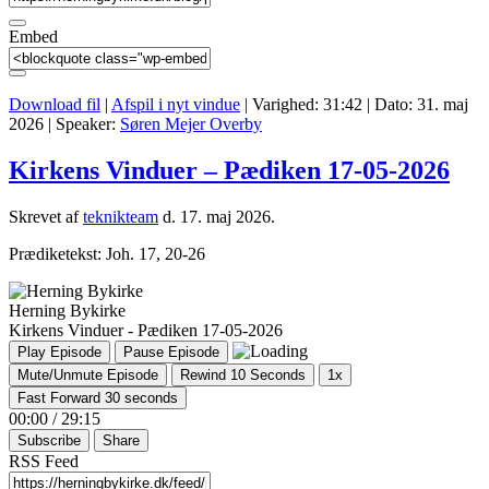
Embed
Download fil
|
Afspil i nyt vindue
|
Varighed: 31:42
|
Dato: 31. maj
2026
| Speaker:
Søren Mejer Overby
Kirkens Vinduer – Pædiken 17-05-2026
Skrevet af
teknikteam
d.
17. maj 2026
.
Prædiketekst: Joh. 17, 20-26
Herning Bykirke
Kirkens Vinduer - Pædiken 17-05-2026
Play Episode
Pause Episode
Mute/Unmute Episode
Rewind 10 Seconds
1x
Fast Forward 30 seconds
00:00
/
29:15
Subscribe
Share
RSS Feed