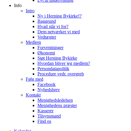
Lyt til undervisning
Info
Intro
Ny i Herning Bykirke!?
Baggrund
Hvad står vi for?
Dem netværker vi med
Vedtægter
Medlem
Forventninger
Økonomi
Støt Herning Bykirke
Hvordan bliver jeg medlem?
Persondatapolitik
Procedure vedr. overgreb
Følg med
Facebook
Nyhedsbrev
Kontakt
Menighedsledelsen
Menighedens præster
Kasserer
Tilsynsmand
Find os