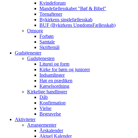
Kvindeforum
Mandefællesskabet "Bøf & Bibel"
Teenaftener
Bykirkens singlefællesskab
BUF (Bykirkens UngdomsFællesskab)
Omsorg
Forbøn
Samtale
Skriftemål
Gudstjenester
Gudstjenesten
Liturgi og form
Kirke for børn og juniorer
Indsamlinger
Hør en prædiken
Kørselsordning
Kirkelige handlinger
Dåb
Konfirmation
Vielse
Begravelse
Aktiviteter
Arrangementer
Årskalender
Aktuel Kalender