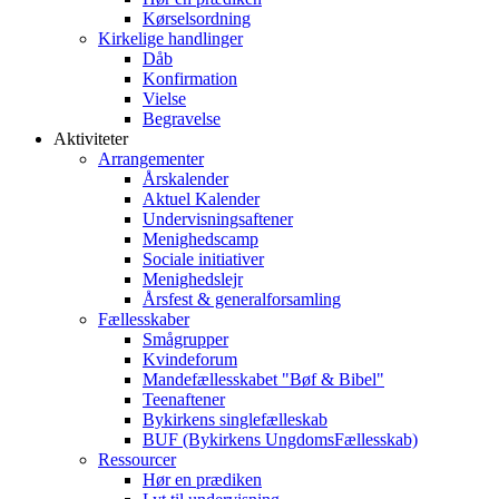
Kørselsordning
Kirkelige handlinger
Dåb
Konfirmation
Vielse
Begravelse
Aktiviteter
Arrangementer
Årskalender
Aktuel Kalender
Undervisningsaftener
Menighedscamp
Sociale initiativer
Menighedslejr
Årsfest & generalforsamling
Fællesskaber
Smågrupper
Kvindeforum
Mandefællesskabet "Bøf & Bibel"
Teenaftener
Bykirkens singlefælleskab
BUF (Bykirkens UngdomsFællesskab)
Ressourcer
Hør en prædiken