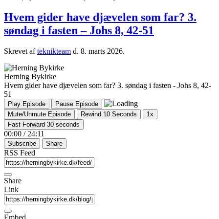
Hvem gider have djævelen som far? 3.
søndag i fasten – Johs 8, 42-51
Skrevet af
teknikteam
d.
8. marts 2026
.
Herning Bykirke
Hvem gider have djævelen som far? 3. søndag i fasten - Johs 8, 42-
51
Play Episode
Pause Episode
Mute/Unmute Episode
Rewind 10 Seconds
1x
Fast Forward 30 seconds
00:00
/
24:11
Subscribe
Share
RSS Feed
Share
Link
Embed