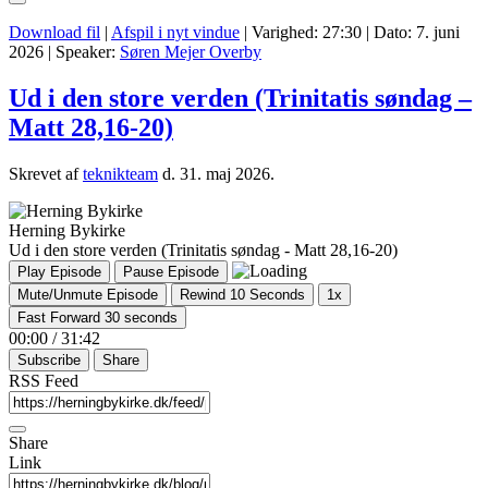
Download fil
|
Afspil i nyt vindue
|
Varighed: 27:30
|
Dato: 7. juni
2026
| Speaker:
Søren Mejer Overby
Ud i den store verden (Trinitatis søndag –
Matt 28,16-20)
Skrevet af
teknikteam
d.
31. maj 2026
.
Herning Bykirke
Ud i den store verden (Trinitatis søndag - Matt 28,16-20)
Play Episode
Pause Episode
Mute/Unmute Episode
Rewind 10 Seconds
1x
Fast Forward 30 seconds
00:00
/
31:42
Subscribe
Share
RSS Feed
Share
Link