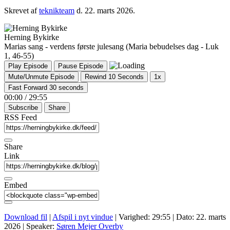
Skrevet af
teknikteam
d.
22. marts 2026
.
Herning Bykirke
Marias sang - verdens første julesang (Maria bebudelses dag - Luk
1, 46-55)
Play Episode
Pause Episode
Mute/Unmute Episode
Rewind 10 Seconds
1x
Fast Forward 30 seconds
00:00
/
29:55
Subscribe
Share
RSS Feed
Share
Link
Embed
Download fil
|
Afspil i nyt vindue
|
Varighed: 29:55
|
Dato: 22. marts
2026
| Speaker:
Søren Mejer Overby