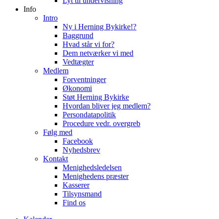
Lyt til undervisning
Info
Intro
Ny i Herning Bykirke!?
Baggrund
Hvad står vi for?
Dem netværker vi med
Vedtægter
Medlem
Forventninger
Økonomi
Støt Herning Bykirke
Hvordan bliver jeg medlem?
Persondatapolitik
Procedure vedr. overgreb
Følg med
Facebook
Nyhedsbrev
Kontakt
Menighedsledelsen
Menighedens præster
Kasserer
Tilsynsmand
Find os