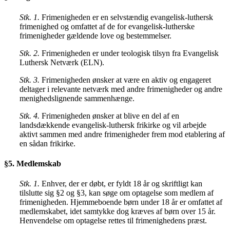
Stk. 1.
Frimenigheden er en selvstændig evangelisk-luthersk
frimenighed og omfattet af de for evangelisk-lutherske
frimenigheder gældende love og bestemmelser.
Stk. 2.
Frimenigheden er under teologisk tilsyn fra Evangelisk
Luthersk Netværk (ELN).
Stk. 3.
Frimenigheden ønsker at være en aktiv og engageret
deltager i relevante netværk med andre frimenigheder og andre
menighedslignende sammenhænge.
Stk. 4.
Frimenigheden ønsker at blive en del af en
landsdækkende evangelisk-luthersk frikirke og vil arbejde
aktivt sammen med andre frimenigheder frem mod etablering af
en sådan frikirke.
§5. Medlemskab
Stk. 1.
Enhver, der er døbt, er fyldt 18 år og skriftligt kan
tilslutte sig §2 og §3, kan søge om optagelse som medlem af
frimenigheden. Hjemmeboende børn under 18 år er omfattet af
medlemskabet, idet samtykke dog kræves af børn over 15 år.
Henvendelse om optagelse rettes til frimenighedens præst.