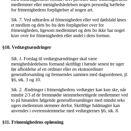
medlemmer eller menighedsledelsen nogen personlig hæftelse
for frimenighedens forpligtelser af nogen art.
Stk. 7.
Ved udtræden af frimenigheden eller ved dødsfald løses
et medlem og dets bo fra dets forpligtelser over for
frimenigheden, ligesom medlemmet og dets bo ikke har noget
krav over for frimenigheden eller andel i dens formue.
§10. Vedtægtsændringer
Stk. 1.
Forslag til vedtægtsændringer skal være
menighedsledelsens formand skriftligt i hænde senest tre uger
før afholdelse af en ordinær eller en ekstraordinær
generalforsamling og fremsendes sammen med dagsordenen, jf.
§6, stk. 3 og 10.
Stk. 2.
Ændringer i frimenighedens vedtægter kan kun ske, når
mindst 2/3 af de fremmødte stemmeberettigede medlemmer ved
to på hinanden følgende generalforsamlinger med mindst seks
ugers mellemrum stemmer derfor. Skriftlige fuldmagter kan
anvendes i overensstemmelse med vedtægternes §6, stk. 8.
§11. Frimenighedens opløsning