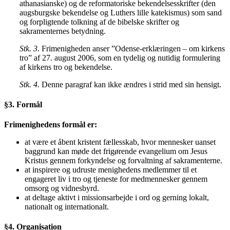
athanasianske) og de reformatoriske bekendelsesskrifter (den
augsburgske bekendelse og Luthers lille katekismus) som sand
og forpligtende tolkning af de bibelske skrifter og
sakramenternes betydning.
Stk. 3
. Frimenigheden anser ”Odense-erklæringen – om kirkens
tro” af 27. august 2006, som en tydelig og nutidig formulering
af kirkens tro og bekendelse.
Stk. 4.
Denne paragraf kan ikke ændres i strid med sin hensigt.
§3. Formål
Frimenighedens formål er:
at være et åbent kristent fællesskab, hvor mennesker uanset
baggrund kan møde det frigørende evangelium om Jesus
Kristus gennem forkyndelse og forvaltning af sakramenterne.
at inspirere og udruste menighedens medlemmer til et
engageret liv i tro og tjeneste for medmennesker gennem
omsorg og vidnesbyrd.
at deltage aktivt i missionsarbejde i ord og gerning lokalt,
nationalt og internationalt.
§4. Organisation