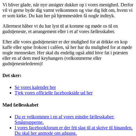
Vi bliver glade, når nye ansigter dukker op i vores menighed. Derfor
vil vi gerne byde dig varmt velkommen og vise dig lidt om, hvem vi
er som kirke. Du kan her på hjemmesiden få nogle indtryk.
Allermest håber vi du har lyst til at komme og møde os til en
gudstjeneste, et arrangement eller i et af vores fællesskaber.
Efter alle vores gudstjenester er der mulighed for at drikke en kop
kaffe eller spise frokost i caféen, så her har du mulighed for at møde
nogle mennesker. Her skal du endelig også altid hive fat i præsten
eller en af dem med keyhangers (velkommerne eller
gudstjenestelederen)!
Det sker:
Se vores kalender her
Tjek vores officielle facebookside ud her
Mød fællesskabet
Du er velkommen i en af vores mindre fællesskaber:
Smågrupperne.
I vores facebookforum er der frit slag til at skrive til hinanden.
Du skal her anmode om adgang.