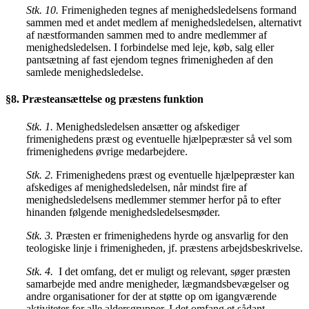
Stk. 10.
Frimenigheden tegnes af menighedsledelsens formand
sammen med et andet medlem af menighedsledelsen, alternativt
af næstformanden sammen med to andre medlemmer af
menighedsledelsen. I forbindelse med leje, køb, salg eller
pantsætning af fast ejendom tegnes frimenigheden af den
samlede menighedsledelse.
§8. Præsteansættelse og præstens funktion
Stk. 1.
Menighedsledelsen ansætter og afskediger
frimenighedens præst og eventuelle hjælpepræster så vel som
frimenighedens øvrige medarbejdere.
Stk. 2.
Frimenighedens præst og eventuelle hjælpepræster kan
afskediges af menighedsledelsen, når mindst fire af
menighedsledelsens medlemmer stemmer herfor på to efter
hinanden følgende menighedsledelsesmøder.
Stk. 3.
Præsten er frimenighedens hyrde og ansvarlig for den
teologiske linje i frimenigheden, jf. præstens arbejdsbeskrivelse.
Stk. 4.
I det omfang, det er muligt og relevant, søger præsten
samarbejde med andre menigheder, lægmandsbevægelser og
andre organisationer for der at støtte op om igangværende
aktiviteter for alle aldersgrupper. I det omfang et sådant