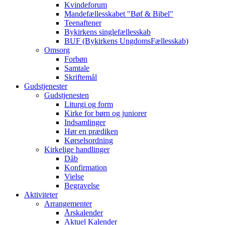
Kvindeforum
Mandefællesskabet "Bøf & Bibel"
Teenaftener
Bykirkens singlefællesskab
BUF (Bykirkens UngdomsFællesskab)
Omsorg
Forbøn
Samtale
Skriftemål
Gudstjenester
Gudstjenesten
Liturgi og form
Kirke for børn og juniorer
Indsamlinger
Hør en prædiken
Kørselsordning
Kirkelige handlinger
Dåb
Konfirmation
Vielse
Begravelse
Aktiviteter
Arrangementer
Årskalender
Aktuel Kalender