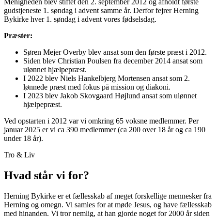
Menigheden blev stiftet den 2. september 2012 og afholdt første
gudstjeneste 1. søndag i advent samme år. Derfor fejrer Herning
Bykirke hver 1. søndag i advent vores fødselsdag.
Præster:
Søren Mejer Overby blev ansat som den første præst i 2012.
Siden blev Christian Poulsen fra december 2014 ansat som
ulønnet hjælpepræst.
I 2022 blev Niels Hankelbjerg Mortensen ansat som 2.
lønnede præst med fokus på mission og diakoni.
I 2023 blev Jakob Skovgaard Højlund ansat som ulønnet
hjælpepræst.
Ved opstarten i 2012 var vi omkring 65 voksne medlemmer. Per
januar 2025 er vi ca 390 medlemmer (ca 200 over 18 år og ca 190
under 18 år).
Tro & Liv
Hvad står vi for?
Herning Bykirke er et fællesskab af meget forskellige mennesker fra
Herning og omegn. Vi samles for at møde Jesus, og have fællesskab
med hinanden. Vi tror nemlig, at han gjorde noget for 2000 år siden