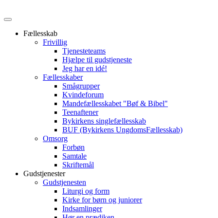
Fællesskab
Frivillig
Tjenesteteams
Hjælpe til gudstjeneste
Jeg har en idé!
Fællesskaber
Smågrupper
Kvindeforum
Mandefællesskabet "Bøf & Bibel"
Teenaftener
Bykirkens singlefællesskab
BUF (Bykirkens UngdomsFællesskab)
Omsorg
Forbøn
Samtale
Skriftemål
Gudstjenester
Gudstjenesten
Liturgi og form
Kirke for børn og juniorer
Indsamlinger
Hør en prædiken