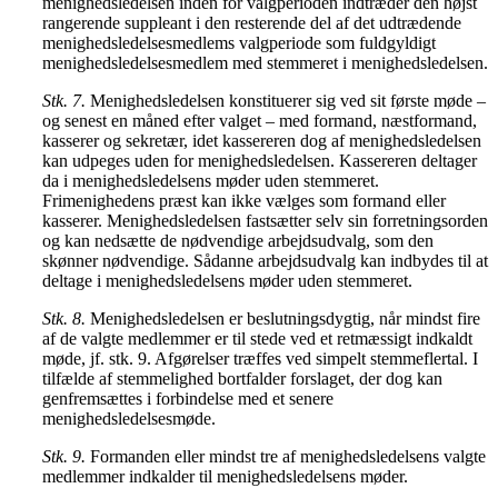
menighedsledelsen inden for valgperioden indtræder den højst
rangerende suppleant i den resterende del af det udtrædende
menighedsledelsesmedlems valgperiode som fuldgyldigt
menighedsledelsesmedlem med stemmeret i menighedsledelsen.
Stk. 7.
Menighedsledelsen konstituerer sig ved sit første møde –
og senest en måned efter valget – med formand, næstformand,
kasserer og sekretær, idet kassereren dog af menighedsledelsen
kan udpeges uden for menighedsledelsen. Kassereren deltager
da i menighedsledelsens møder uden stemmeret.
Frimenighedens præst kan ikke vælges som formand eller
kasserer. Menighedsledelsen fastsætter selv sin forretningsorden
og kan nedsætte de nødvendige arbejdsudvalg, som den
skønner nødvendige. Sådanne arbejdsudvalg kan indbydes til at
deltage i menighedsledelsens møder uden stemmeret.
Stk. 8.
Menighedsledelsen er beslutningsdygtig, når mindst fire
af de valgte medlemmer er til stede ved et retmæssigt indkaldt
møde, jf. stk. 9. Afgørelser træffes ved simpelt stemmeflertal. I
tilfælde af stemmelighed bortfalder forslaget, der dog kan
genfremsættes i forbindelse med et senere
menighedsledelsesmøde.
Stk. 9.
Formanden eller mindst tre af menighedsledelsens valgte
medlemmer indkalder til menighedsledelsens møder.