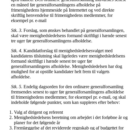
en måned før generalforsamlingens afholdelse på
frimenighedens hjemmeside på Internettet og ved direkte
skriftlig henvendelse til frimenighedens medlemmer, for
eksempel pr. e-mail
Stk. 3.
Forslag, som ønskes behandlet på generalforsamlingen,
skal være menighedsledelsens formand skriftligt i hænde senest
tre uger før generalforsamlingens afholdelse.
Stk. 4.
Kandidatforslag til menighedsledelsesvalget med
kandidatens tilslutning skal ligeledes være menighedsledelsens
formand skriftligt i hænde senest tre uger før
generalforsamlingens afholdelse. Menighedsledelsen har dog
mulighed for at opstille kandidater helt frem til valgets
afholdelse.
Stk. 5.
Endelig dagsorden for den ordinære generalforsamling
fremsendes senest to uger før generalforsamlingens afholdelse
til frimenighedens medlemmer, for eksempel pr. e-mail, og skal
indeholde følgende punkter, som kan suppleres efter behov:
Valg af dirigent og referent
Menighedsledelsens beretning om arbejdet i det forløbne år og
planer for det følgende år
Fremlæggelse af det reviderede regnskab og af budgettet for