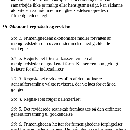
samarbejde ikke er muligt eller hensigtsmæssigt, kan sådanne
aktiviteter i samråd med menighedsledelsen oprettes i
frimenighedens regi.
§9. Økonomi, regnskab og revision
Stk. 1
. Frimenighedens økonomiske midler forvaltes af
menighedsledelsen i overensstemmelse med gældende
vedtægter.
Stk. 2.
Regnskabet føres af kassereren i en af
menighedsledelsen godkendt form. Kassereren kan gyldigt
kvittere for alle indbetalinger.
Stk. 3.
Regnskabet revideres af to af den ordinære
generalforsamling valgte revisorer, der vælges for et år ad
gangen.
Stk. 4.
Regnskabet følger kalenderåret.
Stk. 5.
Det reviderede regnskab fremlægges på den ordinære
generalforsamling til godkendelse.
Stk. 6.
Frimenigheden hæfter for frimenighedens forpligtelser
med frimenighedens formue. Der påvirker ikke frimenighedens