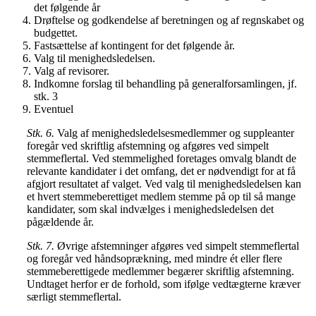
det følgende år
Drøftelse og godkendelse af beretningen og af regnskabet og
budgettet.
Fastsættelse af kontingent for det følgende år.
Valg til menighedsledelsen.
Valg af revisorer.
Indkomne forslag til behandling på generalforsamlingen, jf.
stk. 3
Eventuel
Stk. 6.
Valg af menighedsledelsesmedlemmer og suppleanter
foregår ved skriftlig afstemning og afgøres ved simpelt
stemmeflertal. Ved stemmelighed foretages omvalg blandt de
relevante kandidater i det omfang, det er nødvendigt for at få
afgjort resultatet af valget. Ved valg til menighedsledelsen kan
et hvert stemmeberettiget medlem stemme på op til så mange
kandidater, som skal indvælges i menighedsledelsen det
pågældende år.
Stk. 7.
Øvrige afstemninger afgøres ved simpelt stemmeflertal
og foregår ved håndsoprækning, med mindre ét eller flere
stemmeberettigede medlemmer begærer skriftlig afstemning.
Undtaget herfor er de forhold, som ifølge vedtægterne kræver
særligt stemmeflertal.