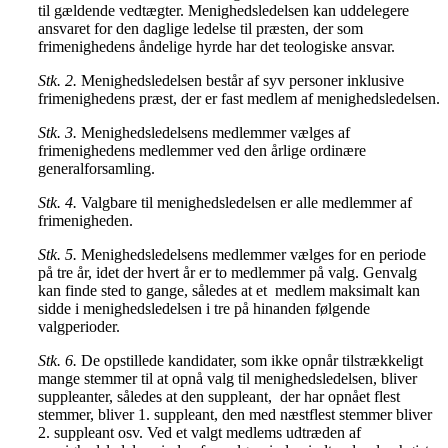
til gældende vedtægter. Menighedsledelsen kan uddelegere
ansvaret for den daglige ledelse til præsten, der som
frimenighedens åndelige hyrde har det teologiske ansvar.
Stk. 2.
Menighedsledelsen består af syv personer inklusive
frimenighedens præst, der er fast medlem af menighedsledelsen.
Stk. 3.
Menighedsledelsens medlemmer vælges af
frimenighedens medlemmer ved den årlige ordinære
generalforsamling.
Stk. 4.
Valgbare til menighedsledelsen er alle medlemmer af
frimenigheden.
Stk. 5.
Menighedsledelsens medlemmer vælges for en periode
på tre år, idet der hvert år er to medlemmer på valg. Genvalg
kan finde sted to gange, således at et medlem maksimalt kan
sidde i menighedsledelsen i tre på hinanden følgende
valgperioder.
Stk. 6.
De opstillede kandidater, som ikke opnår tilstrækkeligt
mange stemmer til at opnå valg til menighedsledelsen, bliver
suppleanter, således at den suppleant, der har opnået flest
stemmer, bliver 1. suppleant, den med næstflest stemmer bliver
2. suppleant osv. Ved et valgt medlems udtræden af