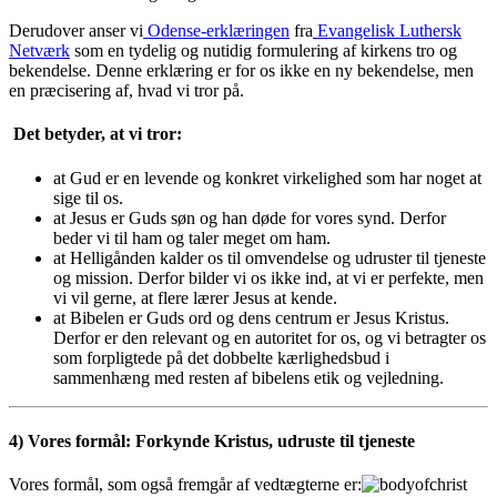
Derudover anser vi
Odense-erklæringen
fra
Evangelisk Luthersk
Netværk
som en tydelig og nutidig formulering af kirkens tro og
bekendelse. Denne erklæring er for os ikke en ny bekendelse, men
en præcisering af, hvad vi tror på.
Det betyder, at vi tror:
at Gud er en levende og konkret virkelighed som har noget at
sige til os.
at Jesus er Guds søn og han døde for vores synd. Derfor
beder vi til ham og taler meget om ham.
at Helligånden kalder os til omvendelse og udruster til tjeneste
og mission. Derfor bilder vi os ikke ind, at vi er perfekte, men
vi vil gerne, at flere lærer Jesus at kende.
at Bibelen er Guds ord og dens centrum er Jesus Kristus.
Derfor er den relevant og en autoritet for os, og vi betragter os
som forpligtede på det dobbelte kærlighedsbud i
sammenhæng med resten af bibelens etik og vejledning.
4) Vores formål:
Forkynde Kristus, udruste til tjeneste
Vores formål, som også fremgår af vedtægterne er: