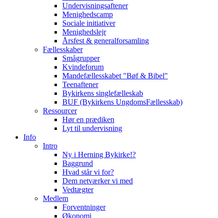
Undervisningsaftener
Menighedscamp
Sociale initiativer
Menighedslejr
Årsfest & generalforsamling
Fællesskaber
Smågrupper
Kvindeforum
Mandefællesskabet "Bøf & Bibel"
Teenaftener
Bykirkens singlefælleskab
BUF (Bykirkens UngdomsFællesskab)
Ressourcer
Hør en prædiken
Lyt til undervisning
Info
Intro
Ny i Herning Bykirke!?
Baggrund
Hvad står vi for?
Dem netværker vi med
Vedtægter
Medlem
Forventninger
Økonomi