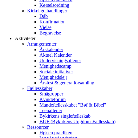
Kørselsordning
Kirkelige handlinger
Dåb
Konfirmation
Vielse
Begravelse
Aktiviteter
Arrangementer
Årskalender
Aktuel Kalender
Undervisningsaftener
Menighedscamp
Sociale initiativer
Menighedslejr
Årsfest & generalforsamling
Fællesskaber
Smågrupper
Kvindeforum
Mandefællesskabet "Bøf & Bibel"
Teenaftener
Bykirkens singlefælleskab
BUF (Bykirkens UngdomsFællesskab)
Ressourcer
Hør en prædiken