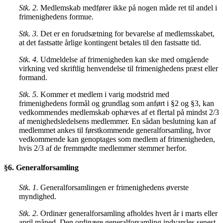
Stk. 2.
Medlemskab medfører ikke på nogen måde ret til andel i
frimenighedens formue.
Stk. 3.
Det er en forudsætning for bevarelse af medlemsskabet,
at det fastsatte årlige kontingent betales til den fastsatte tid.
Stk. 4.
Udmeldelse af frimenigheden kan ske med omgående
virkning ved skriftlig henvendelse til frimenighedens præst eller
formand.
Stk. 5.
Kommer et medlem i varig modstrid med
frimenighedens formål og grundlag som anført i §2 og §3, kan
vedkommendes medlemskab ophæves af et flertal på mindst 2/3
af menighedsledelsens medlemmer. En sådan beslutning kan af
medlemmet ankes til førstkommende generalforsamling, hvor
vedkommende kan genoptages som medlem af frimenigheden,
hvis 2/3 af de fremmødte medlemmer stemmer herfor.
§6. Generalforsamling
Stk. 1.
Generalforsamlingen er frimenighedens øverste
myndighed.
Stk. 2.
Ordinær generalforsamling afholdes hvert år i marts eller
april måned. Den ordinære generalforsamling indvarsles senest