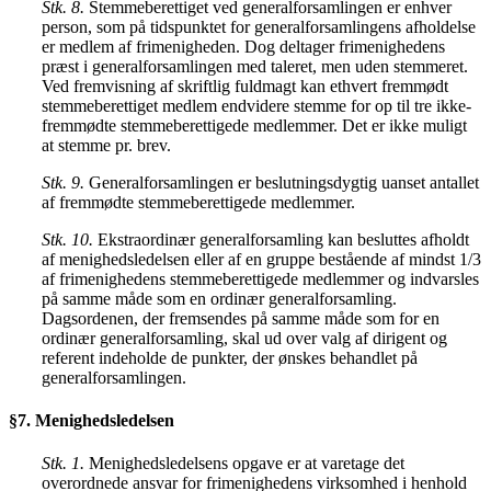
Stk. 8.
Stemmeberettiget ved generalforsamlingen er enhver
person, som på tidspunktet for generalforsamlingens afholdelse
er medlem af frimenigheden. Dog deltager frimenighedens
præst i generalforsamlingen med taleret, men uden stemmeret.
Ved fremvisning af skriftlig fuldmagt kan ethvert fremmødt
stemmeberettiget medlem endvidere stemme for op til tre ikke-
fremmødte stemmeberettigede medlemmer. Det er ikke muligt
at stemme pr. brev.
Stk. 9.
Generalforsamlingen er beslutningsdygtig uanset antallet
af fremmødte stemmeberettigede medlemmer.
Stk. 10.
Ekstraordinær generalforsamling kan besluttes afholdt
af menighedsledelsen eller af en gruppe bestående af mindst 1/3
af frimenighedens stemmeberettigede medlemmer og indvarsles
på samme måde som en ordinær generalforsamling.
Dagsordenen, der fremsendes på samme måde som for en
ordinær generalforsamling, skal ud over valg af dirigent og
referent indeholde de punkter, der ønskes behandlet på
generalforsamlingen.
§7. Menighedsledelsen
Stk. 1.
Menighedsledelsens opgave er at varetage det
overordnede ansvar for frimenighedens virksomhed i henhold