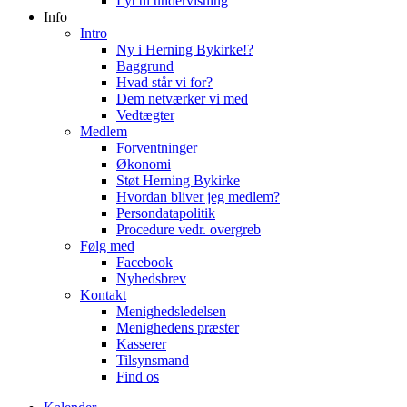
Lyt til undervisning
Info
Intro
Ny i Herning Bykirke!?
Baggrund
Hvad står vi for?
Dem netværker vi med
Vedtægter
Medlem
Forventninger
Økonomi
Støt Herning Bykirke
Hvordan bliver jeg medlem?
Persondatapolitik
Procedure vedr. overgreb
Følg med
Facebook
Nyhedsbrev
Kontakt
Menighedsledelsen
Menighedens præster
Kasserer
Tilsynsmand
Find os