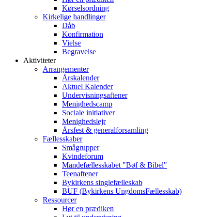
Kørselsordning
Kirkelige handlinger
Dåb
Konfirmation
Vielse
Begravelse
Aktiviteter
Arrangementer
Årskalender
Aktuel Kalender
Undervisningsaftener
Menighedscamp
Sociale initiativer
Menighedslejr
Årsfest & generalforsamling
Fællesskaber
Smågrupper
Kvindeforum
Mandefællesskabet "Bøf & Bibel"
Teenaftener
Bykirkens singlefælleskab
BUF (Bykirkens UngdomsFællesskab)
Ressourcer
Hør en prædiken