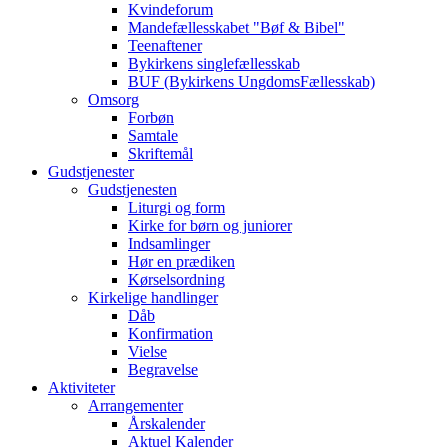
Kvindeforum
Mandefællesskabet "Bøf & Bibel"
Teenaftener
Bykirkens singlefællesskab
BUF (Bykirkens UngdomsFællesskab)
Omsorg
Forbøn
Samtale
Skriftemål
Gudstjenester
Gudstjenesten
Liturgi og form
Kirke for børn og juniorer
Indsamlinger
Hør en prædiken
Kørselsordning
Kirkelige handlinger
Dåb
Konfirmation
Vielse
Begravelse
Aktiviteter
Arrangementer
Årskalender
Aktuel Kalender