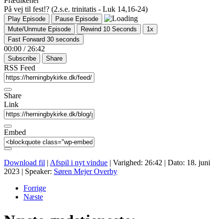
Prædikener
På vej til fest!? (2.s.e. trinitatis - Luk 14,16-24)
Play Episode
Pause Episode
Mute/Unmute Episode
Rewind 10 Seconds
1x
Fast Forward 30 seconds
00:00
/
26:42
Subscribe
Share
RSS Feed
Share
Link
Embed
Download fil
|
Afspil i nyt vindue
|
Varighed: 26:42
|
Dato: 18. juni
2023
| Speaker:
Søren Mejer Overby
Forrige
Næste