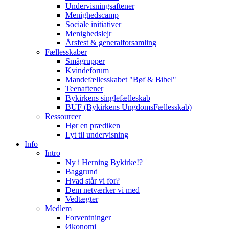
Undervisningsaftener
Menighedscamp
Sociale initiativer
Menighedslejr
Årsfest & generalforsamling
Fællesskaber
Smågrupper
Kvindeforum
Mandefællesskabet "Bøf & Bibel"
Teenaftener
Bykirkens singlefælleskab
BUF (Bykirkens UngdomsFællesskab)
Ressourcer
Hør en prædiken
Lyt til undervisning
Info
Intro
Ny i Herning Bykirke!?
Baggrund
Hvad står vi for?
Dem netværker vi med
Vedtægter
Medlem
Forventninger
Økonomi