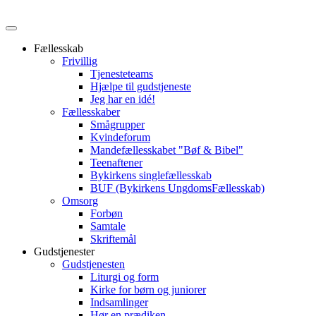
Fællesskab
Frivillig
Tjenesteteams
Hjælpe til gudstjeneste
Jeg har en idé!
Fællesskaber
Smågrupper
Kvindeforum
Mandefællesskabet "Bøf & Bibel"
Teenaftener
Bykirkens singlefællesskab
BUF (Bykirkens UngdomsFællesskab)
Omsorg
Forbøn
Samtale
Skriftemål
Gudstjenester
Gudstjenesten
Liturgi og form
Kirke for børn og juniorer
Indsamlinger
Hør en prædiken