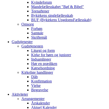
Kvindeforum
Mandefællesskabet "Bøf & Bibel"
Teenaftener
Bykirkens singlefællesskab
BUF (Bykirkens UngdomsFællesskab)
Omsorg
Forbøn
Samtale
Skriftemål
Gudstjenester
Gudstjenesten
Liturgi og form
Kirke for børn og juniorer
Indsamlinger
Hør en prædiken
Kørselsordning
Kirkelige handlinger
Dåb
Konfirmation
Vielse
Begravelse
Aktiviteter
Arrangementer
Årskalender
Aktuel Kalender