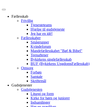
Fællesskab
Frivillig
Tjenesteteams
Hjælpe til gudstjeneste
Jeg har en idé!
Fællesskaber
Smågrupper
Kvindeforum
Mandefællesskabet "Bøf & Bibel"
Teenaftener
Bykirkens singlefællesskab
BUF (Bykirkens UngdomsFællesskab)
Omsorg
Forbøn
Samtale
Skriftemål
Gudstjenester
Gudstjenesten
Liturgi og form
Kirke for børn og juniorer
Indsamlinger
Hør en prædiken