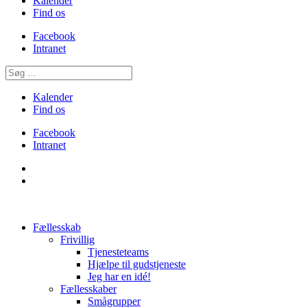
Kalender
Find os
Facebook
Intranet
Kalender
Find os
Facebook
Intranet
Fællesskab
Frivillig
Tjenesteteams
Hjælpe til gudstjeneste
Jeg har en idé!
Fællesskaber
Smågrupper