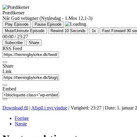
Prædikener
Når Gud velsigner (Nytårsdag - 1.Mos 12,1-3)
Play Episode
Pause Episode
Mute/Unmute Episode
Rewind 10 Seconds
1x
Fast Forward 30 s
00:00
/
23:27
Subscribe
Share
RSS Feed
Share
Link
Embed
Download fil
|
Afspil i nyt vindue
|
Varighed: 23:27
|
Dato: 1. januar 
Forrige
Næste