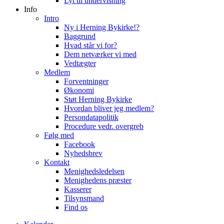
Lyt til undervisning
Info
Intro
Ny i Herning Bykirke!?
Baggrund
Hvad står vi for?
Dem netværker vi med
Vedtægter
Medlem
Forventninger
Økonomi
Støt Herning Bykirke
Hvordan bliver jeg medlem?
Persondatapolitik
Procedure vedr. overgreb
Følg med
Facebook
Nyhedsbrev
Kontakt
Menighedsledelsen
Menighedens præster
Kasserer
Tilsynsmand
Find os