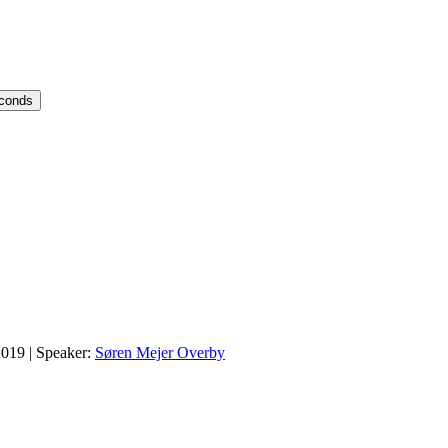
econds
2019
| Speaker:
Søren Mejer Overby