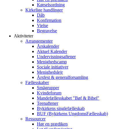
Kørselsordning
Kirkelige handlinger
Dåb
Konfirmation
Vielse
Begravelse
Aktiviteter
Arrangementer
Årskalender
Aktuel Kalender
Undervisningsaftener
Menighedscamp
Sociale initiativer
Menighedslejr
Årsfest & generalforsamling
Fællesskaber
Smågrupper
Kvindeforum
Mandefællesskabet "Bøf & Bibel"
Teenaftener
Bykirkens singlefælleskab
BUF (Bykirkens UngdomsFællesskab)
Ressourcer
Hør en prædiken