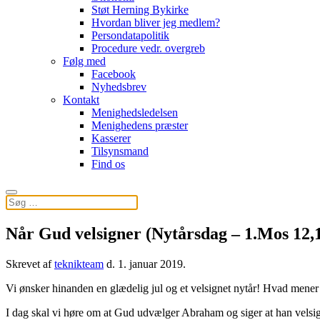
Støt Herning Bykirke
Hvordan bliver jeg medlem?
Persondatapolitik
Procedure vedr. overgreb
Følg med
Facebook
Nyhedsbrev
Kontakt
Menighedsledelsen
Menighedens præster
Kasserer
Tilsynsmand
Find os
Når Gud velsigner (Nytårsdag – 1.Mos 12,1
Skrevet af
teknikteam
d.
1. januar 2019
.
Vi ønsker hinanden en glædelig jul og et velsignet nytår! Hvad mener 
I dag skal vi høre om at Gud udvælger Abraham og siger at han velsi