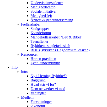
Undervisningsaftener
Menighedscamp
Sociale initiativer
Menighedslejr
Årsfest & generalforsamling
Fællesskaber
Smågrupper
Kvindeforum
Mandefællesskabet "Bøf & Bibel"
Teenaftener
Bykirkens singlefælleskab
BUF (Bykirkens UngdomsFællesskab)
Ressourcer
Hør en prædiken
Lyt til undervisning
Info
Intro
Ny i Herning Bykirke!?
Baggrund
Hvad står vi for?
Dem netværker vi med
Vedtægter
Medlem
Forventninger
Økonomi