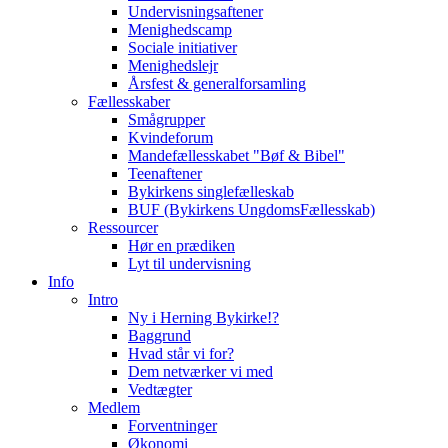
Undervisningsaftener
Menighedscamp
Sociale initiativer
Menighedslejr
Årsfest & generalforsamling
Fællesskaber
Smågrupper
Kvindeforum
Mandefællesskabet "Bøf & Bibel"
Teenaftener
Bykirkens singlefælleskab
BUF (Bykirkens UngdomsFællesskab)
Ressourcer
Hør en prædiken
Lyt til undervisning
Info
Intro
Ny i Herning Bykirke!?
Baggrund
Hvad står vi for?
Dem netværker vi med
Vedtægter
Medlem
Forventninger
Økonomi