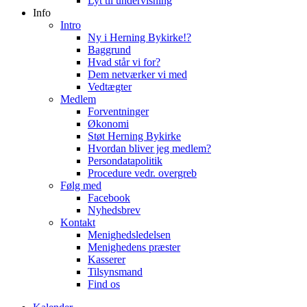
Lyt til undervisning
Info
Intro
Ny i Herning Bykirke!?
Baggrund
Hvad står vi for?
Dem netværker vi med
Vedtægter
Medlem
Forventninger
Økonomi
Støt Herning Bykirke
Hvordan bliver jeg medlem?
Persondatapolitik
Procedure vedr. overgreb
Følg med
Facebook
Nyhedsbrev
Kontakt
Menighedsledelsen
Menighedens præster
Kasserer
Tilsynsmand
Find os