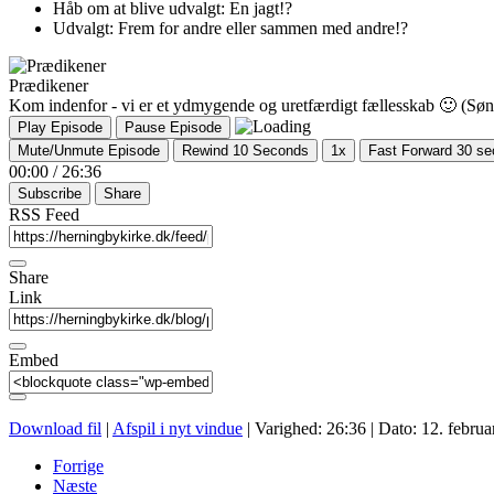
Håb om at blive udvalgt: En jagt!?
Udvalgt: Frem for andre eller sammen med andre!?
Prædikener
Kom indenfor - vi er et ydmygende og uretfærdigt fællesskab 🙂 (Sø
Play Episode
Pause Episode
Mute/Unmute Episode
Rewind 10 Seconds
1x
Fast Forward 30 s
00:00
/
26:36
Subscribe
Share
RSS Feed
Share
Link
Embed
Download fil
|
Afspil i nyt vindue
|
Varighed: 26:36
|
Dato: 12. februa
Forrige
Næste