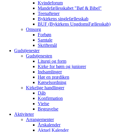
Kvindeforum
Mandefællesskabet "Bøf & Bibel"
Teenaftener
Bykirkens singlefællesskab
BUF (Bykirkens UngdomsFællesskab)
Omsorg
Forbøn
Samtale
Skriftemål
Gudstjenester
Gudstjenesten
Liturgi og form
Kirke for børn og juniorer
Indsamlinger
Hør en prædiken
Kørselsordning
Kirkelige handlinger
Dåb
Konfirmation
Vielse
Begravelse
Aktiviteter
Arrangementer
Årskalender
Aktuel Kalender