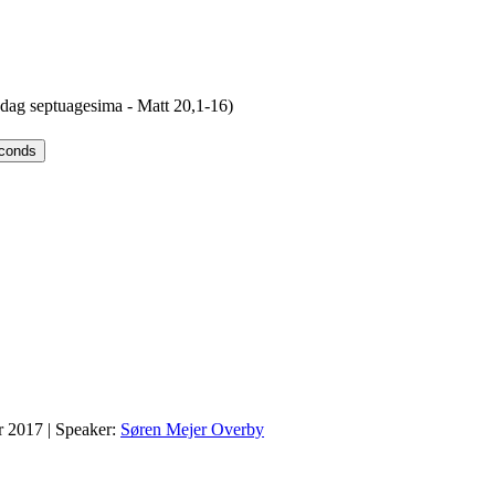
ndag septuagesima - Matt 20,1-16)
econds
r 2017
| Speaker:
Søren Mejer Overby