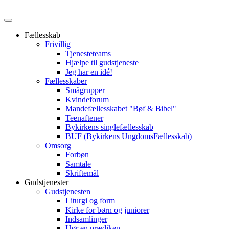
Fællesskab
Frivillig
Tjenesteteams
Hjælpe til gudstjeneste
Jeg har en idé!
Fællesskaber
Smågrupper
Kvindeforum
Mandefællesskabet "Bøf & Bibel"
Teenaftener
Bykirkens singlefællesskab
BUF (Bykirkens UngdomsFællesskab)
Omsorg
Forbøn
Samtale
Skriftemål
Gudstjenester
Gudstjenesten
Liturgi og form
Kirke for børn og juniorer
Indsamlinger
Hør en prædiken