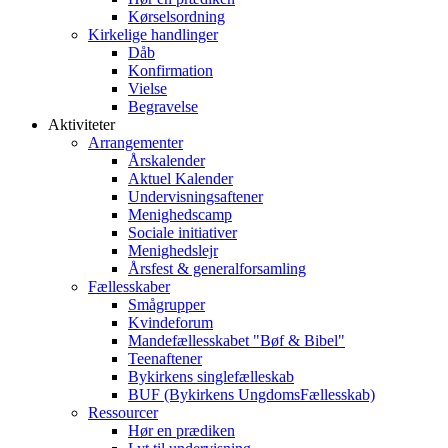
Kørselsordning
Kirkelige handlinger
Dåb
Konfirmation
Vielse
Begravelse
Aktiviteter
Arrangementer
Årskalender
Aktuel Kalender
Undervisningsaftener
Menighedscamp
Sociale initiativer
Menighedslejr
Årsfest & generalforsamling
Fællesskaber
Smågrupper
Kvindeforum
Mandefællesskabet "Bøf & Bibel"
Teenaftener
Bykirkens singlefælleskab
BUF (Bykirkens UngdomsFællesskab)
Ressourcer
Hør en prædiken