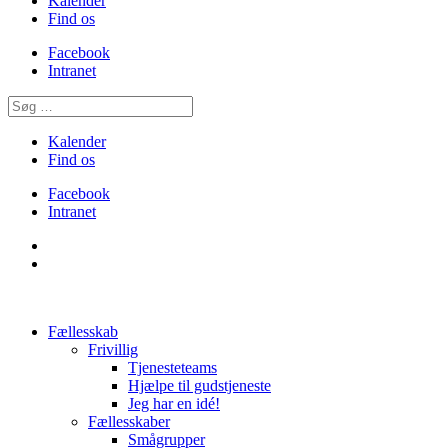
Kalender
Find os
Facebook
Intranet
Kalender
Find os
Facebook
Intranet
Fællesskab
Frivillig
Tjenesteteams
Hjælpe til gudstjeneste
Jeg har en idé!
Fællesskaber
Smågrupper