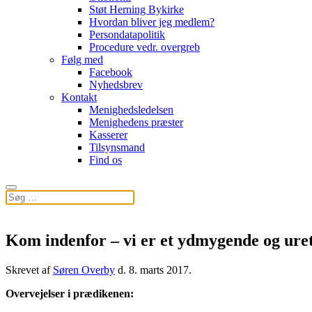
Støt Herning Bykirke
Hvordan bliver jeg medlem?
Persondatapolitik
Procedure vedr. overgreb
Følg med
Facebook
Nyhedsbrev
Kontakt
Menighedsledelsen
Menighedens præster
Kasserer
Tilsynsmand
Find os
Kom indenfor – vi er et ydmygende og uret
Skrevet af
Søren Overby
d.
8. marts 2017
.
Overvejelser i prædikenen: