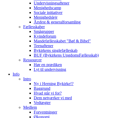
Undervisningsaftener
Menighedscamp
Sociale initiativer
Menighedslejr
Årsfest & generalforsamling
Fællesskaber
Smågrupper
Kvindeforum
Mandefællesskabet "Bøf & Bibel"
Teenaftener
Bykirkens singlefælleskab
BUF (Bykirkens UngdomsFællesskab)
Ressourcer
Hør en prædiken
Lyt til undervisning
Info
Intro
Ny i Herning Bykirke!?
Baggrund
Hvad står vi for?
Dem netværker vi med
Vedtægter
Medlem
Forventninger
Økonomi