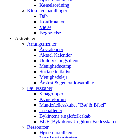
Kørselsordning
Kirkelige handlinger
Dåb
Konfirmation
Vielse
Begravelse
Aktiviteter
Arrangementer
Årskalender
Aktuel Kalender
Undervisningsaftener
Menighedscamp
Sociale initiativer
Menighedslejr
Årsfest & generalforsamling
Fællesskaber
Smågrupper
Kvindeforum
Mandefællesskabet "Bøf & Bibel"
Teenaftener
Bykirkens singlefælleskab
BUF (Bykirkens UngdomsFællesskab)
Ressourcer
Hør en prædiken