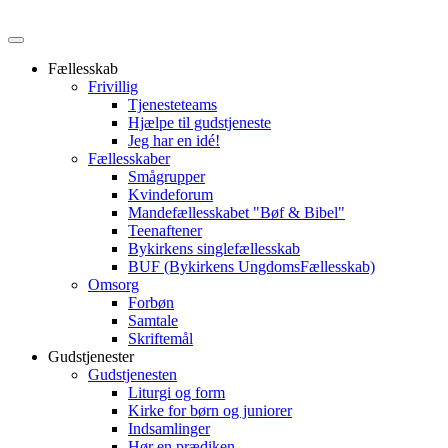
Fællesskab
Frivillig
Tjenesteteams
Hjælpe til gudstjeneste
Jeg har en idé!
Fællesskaber
Smågrupper
Kvindeforum
Mandefællesskabet "Bøf & Bibel"
Teenaftener
Bykirkens singlefællesskab
BUF (Bykirkens UngdomsFællesskab)
Omsorg
Forbøn
Samtale
Skriftemål
Gudstjenester
Gudstjenesten
Liturgi og form
Kirke for børn og juniorer
Indsamlinger
Hør en prædiken