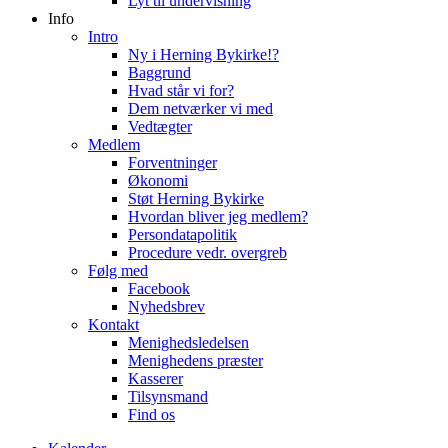
Lyt til undervisning
Info
Intro
Ny i Herning Bykirke!?
Baggrund
Hvad står vi for?
Dem netværker vi med
Vedtægter
Medlem
Forventninger
Økonomi
Støt Herning Bykirke
Hvordan bliver jeg medlem?
Persondatapolitik
Procedure vedr. overgreb
Følg med
Facebook
Nyhedsbrev
Kontakt
Menighedsledelsen
Menighedens præster
Kasserer
Tilsynsmand
Find os