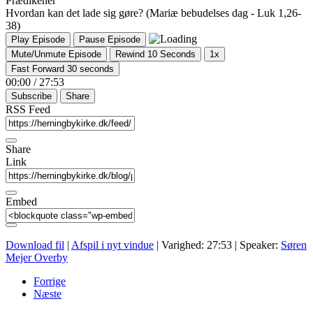
Prædikener
Hvordan kan det lade sig gøre? (Mariæ bebudelses dag - Luk 1,26-
38)
Play Episode
Pause Episode
Mute/Unmute Episode
Rewind 10 Seconds
1x
Fast Forward 30 seconds
00:00
/
27:53
Subscribe
Share
RSS Feed
Share
Link
Embed
Download fil
|
Afspil i nyt vindue
|
Varighed: 27:53
| Speaker:
Søren
Mejer Overby
Forrige
Næste