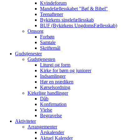
Kvindeforum
Mandefællesskabet "Bøf & Bibel"
Teenaftener
Bykirkens singlefællesskab
BUF (Bykirkens UngdomsFællesskab)
Omsorg
Forbøn
Samtale
Skriftemål
Gudstjenester
Gudstjenesten
Liturgi og form
Kirke for børn og juniorer
Indsamlinger
Hør en prædiken
Kørselsordning
Kirkelige handlinger
Dåb
Konfirmation
Vielse
Begravelse
Aktiviteter
Arrangementer
Årskalender
Aktuel Kalender