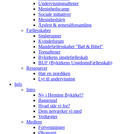
Undervisningsaftener
Menighedscamp
Sociale initiativer
Menighedslejr
Årsfest & generalforsamling
Fællesskaber
Smågrupper
Kvindeforum
Mandefællesskabet "Bøf & Bibel"
Teenaftener
Bykirkens singlefælleskab
BUF (Bykirkens UngdomsFællesskab)
Ressourcer
Hør en prædiken
Lyt til undervisning
Info
Intro
Ny i Herning Bykirke!?
Baggrund
Hvad står vi for?
Dem netværker vi med
Vedtægter
Medlem
Forventninger
Økonomi