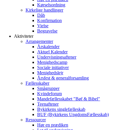
Kørselsordning
Kirkelige handlinger
Dåb
Konfirmation
Vielse
Begravelse
Aktiviteter
Arrangementer
Årskalender
Aktuel Kalender
Undervisningsaftener
Menighedscamp
Sociale initiativer
Menighedslejr
Årsfest & generalforsamling
Fællesskaber
Smågrupper
Kvindeforum
Mandefællesskabet "Bøf & Bibel"
Teenaftener
Bykirkens singlefælleskab
BUF (Bykirkens UngdomsFællesskab)
Ressourcer
Hør en prædiken