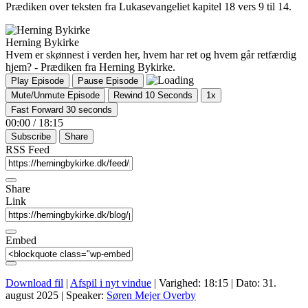
Prædiken over teksten fra Lukasevangeliet kapitel 18 vers 9 til 14.
Herning Bykirke
Hvem er skønnest i verden her, hvem har ret og hvem går retfærdig
hjem? - Prædiken fra Herning Bykirke.
Play Episode
Pause Episode
Mute/Unmute Episode
Rewind 10 Seconds
1x
Fast Forward 30 seconds
00:00
/
18:15
Subscribe
Share
RSS Feed
Share
Link
Embed
Download fil
|
Afspil i nyt vindue
|
Varighed: 18:15
|
Dato: 31.
august 2025
| Speaker:
Søren Mejer Overby