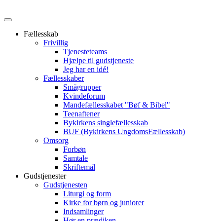
Fællesskab
Frivillig
Tjenesteteams
Hjælpe til gudstjeneste
Jeg har en idé!
Fællesskaber
Smågrupper
Kvindeforum
Mandefællesskabet "Bøf & Bibel"
Teenaftener
Bykirkens singlefællesskab
BUF (Bykirkens UngdomsFællesskab)
Omsorg
Forbøn
Samtale
Skriftemål
Gudstjenester
Gudstjenesten
Liturgi og form
Kirke for børn og juniorer
Indsamlinger
Hør en prædiken