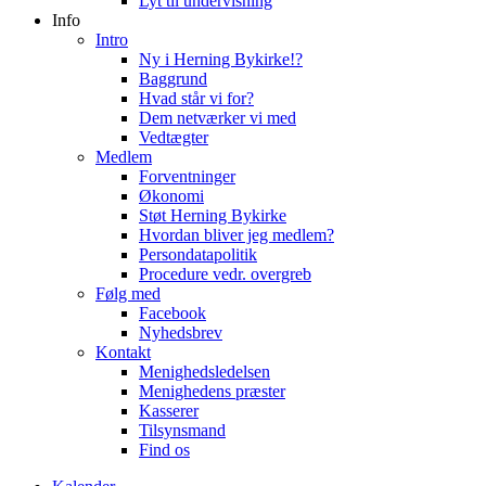
Lyt til undervisning
Info
Intro
Ny i Herning Bykirke!?
Baggrund
Hvad står vi for?
Dem netværker vi med
Vedtægter
Medlem
Forventninger
Økonomi
Støt Herning Bykirke
Hvordan bliver jeg medlem?
Persondatapolitik
Procedure vedr. overgreb
Følg med
Facebook
Nyhedsbrev
Kontakt
Menighedsledelsen
Menighedens præster
Kasserer
Tilsynsmand
Find os