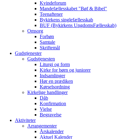
Kvindeforum
Mandefællesskabet "Bøf & Bibel"
Teenaftener
Bykirkens singlefællesskab
BUF (Bykirkens UngdomsFællesskab)
Omsorg
Forbøn
Samtale
Skriftemål
Gudstjenester
Gudstjenesten
Liturgi og form
Kirke for børn og juniorer
Indsamlinger
Hør en prædiken
Kørselsordning
Kirkelige handlinger
Dåb
Konfirmation
Vielse
Begravelse
Aktiviteter
Arrangementer
Årskalender
Aktuel Kalender