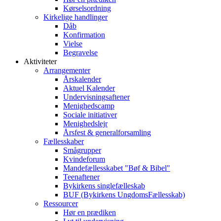
Kørselsordning
Kirkelige handlinger
Dåb
Konfirmation
Vielse
Begravelse
Aktiviteter
Arrangementer
Årskalender
Aktuel Kalender
Undervisningsaftener
Menighedscamp
Sociale initiativer
Menighedslejr
Årsfest & generalforsamling
Fællesskaber
Smågrupper
Kvindeforum
Mandefællesskabet "Bøf & Bibel"
Teenaftener
Bykirkens singlefælleskab
BUF (Bykirkens UngdomsFællesskab)
Ressourcer
Hør en prædiken