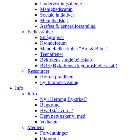
Undervisningsaftener
Menighedscamp
Sociale initiativer
Menighedslejr
Årsfest & generalforsamling
Fællesskaber
Smågrupper
Kvindeforum
Mandefællesskabet "Bøf & Bibel"
Teenaftener
Bykirkens singlefælleskab
BUF (Bykirkens UngdomsFællesskab)
Ressourcer
Hør en prædiken
Lyt til undervisning
Info
Intro
Ny i Herning Bykirke!?
Baggrund
Hvad står vi for?
Dem netværker vi med
Vedtægter
Medlem
Forventninger
Økonomi