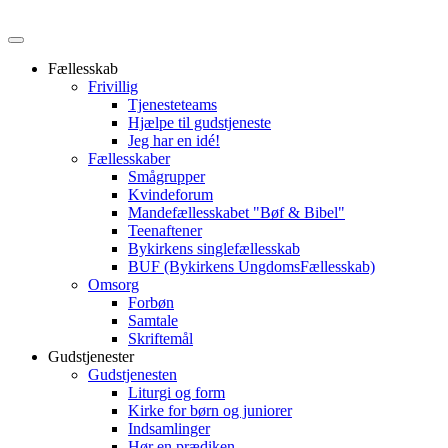
Fællesskab
Frivillig
Tjenesteteams
Hjælpe til gudstjeneste
Jeg har en idé!
Fællesskaber
Smågrupper
Kvindeforum
Mandefællesskabet "Bøf & Bibel"
Teenaftener
Bykirkens singlefællesskab
BUF (Bykirkens UngdomsFællesskab)
Omsorg
Forbøn
Samtale
Skriftemål
Gudstjenester
Gudstjenesten
Liturgi og form
Kirke for børn og juniorer
Indsamlinger
Hør en prædiken