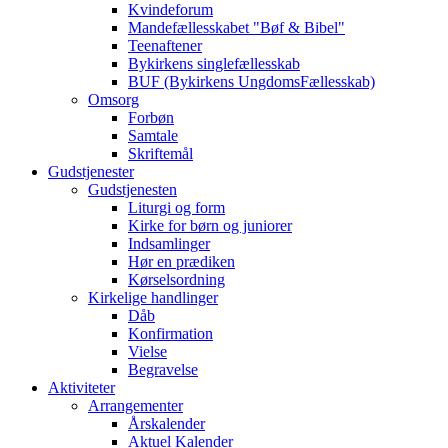
Kvindeforum
Mandefællesskabet "Bøf & Bibel"
Teenaftener
Bykirkens singlefællesskab
BUF (Bykirkens UngdomsFællesskab)
Omsorg
Forbøn
Samtale
Skriftemål
Gudstjenester
Gudstjenesten
Liturgi og form
Kirke for børn og juniorer
Indsamlinger
Hør en prædiken
Kørselsordning
Kirkelige handlinger
Dåb
Konfirmation
Vielse
Begravelse
Aktiviteter
Arrangementer
Årskalender
Aktuel Kalender