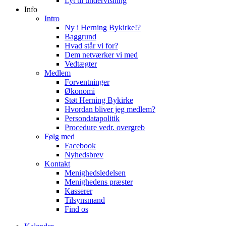
Lyt til undervisning
Info
Intro
Ny i Herning Bykirke!?
Baggrund
Hvad står vi for?
Dem netværker vi med
Vedtægter
Medlem
Forventninger
Økonomi
Støt Herning Bykirke
Hvordan bliver jeg medlem?
Persondatapolitik
Procedure vedr. overgreb
Følg med
Facebook
Nyhedsbrev
Kontakt
Menighedsledelsen
Menighedens præster
Kasserer
Tilsynsmand
Find os