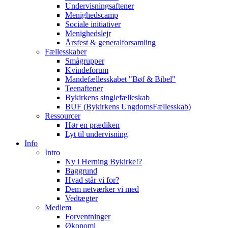
Undervisningsaftener
Menighedscamp
Sociale initiativer
Menighedslejr
Årsfest & generalforsamling
Fællesskaber
Smågrupper
Kvindeforum
Mandefællesskabet "Bøf & Bibel"
Teenaftener
Bykirkens singlefælleskab
BUF (Bykirkens UngdomsFællesskab)
Ressourcer
Hør en prædiken
Lyt til undervisning
Info
Intro
Ny i Herning Bykirke!?
Baggrund
Hvad står vi for?
Dem netværker vi med
Vedtægter
Medlem
Forventninger
Økonomi