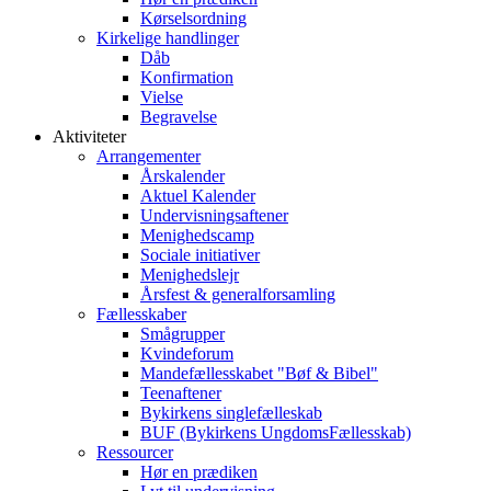
Kørselsordning
Kirkelige handlinger
Dåb
Konfirmation
Vielse
Begravelse
Aktiviteter
Arrangementer
Årskalender
Aktuel Kalender
Undervisningsaftener
Menighedscamp
Sociale initiativer
Menighedslejr
Årsfest & generalforsamling
Fællesskaber
Smågrupper
Kvindeforum
Mandefællesskabet "Bøf & Bibel"
Teenaftener
Bykirkens singlefælleskab
BUF (Bykirkens UngdomsFællesskab)
Ressourcer
Hør en prædiken