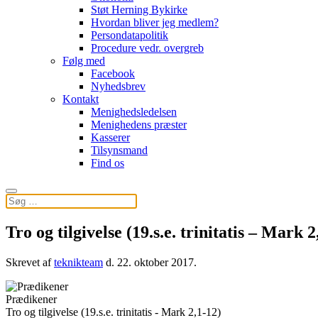
Støt Herning Bykirke
Hvordan bliver jeg medlem?
Persondatapolitik
Procedure vedr. overgreb
Følg med
Facebook
Nyhedsbrev
Kontakt
Menighedsledelsen
Menighedens præster
Kasserer
Tilsynsmand
Find os
Tro og tilgivelse (19.s.e. trinitatis – Mark 2
Skrevet af
teknikteam
d.
22. oktober 2017
.
Prædikener
Tro og tilgivelse (19.s.e. trinitatis - Mark 2,1-12)