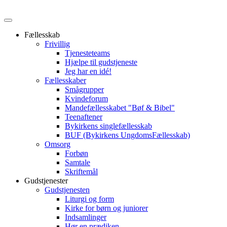
Fællesskab
Frivillig
Tjenesteteams
Hjælpe til gudstjeneste
Jeg har en idé!
Fællesskaber
Smågrupper
Kvindeforum
Mandefællesskabet "Bøf & Bibel"
Teenaftener
Bykirkens singlefællesskab
BUF (Bykirkens UngdomsFællesskab)
Omsorg
Forbøn
Samtale
Skriftemål
Gudstjenester
Gudstjenesten
Liturgi og form
Kirke for børn og juniorer
Indsamlinger
Hør en prædiken