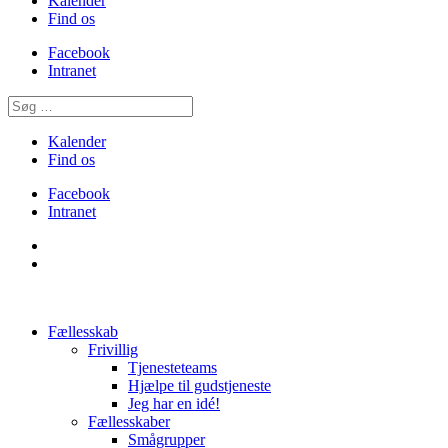
Kalender
Find os
Facebook
Intranet
Kalender
Find os
Facebook
Intranet
Fællesskab
Frivillig
Tjenesteteams
Hjælpe til gudstjeneste
Jeg har en idé!
Fællesskaber
Smågrupper