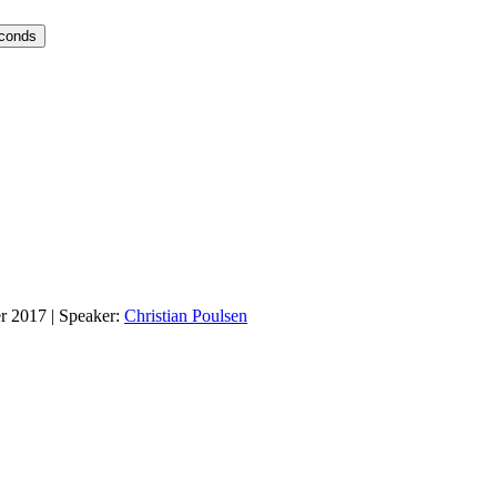
econds
er 2017
| Speaker:
Christian Poulsen