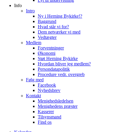
Lyt til undervisning
Info
Intro
Ny i Herning Bykirke!?
Baggrund
Hvad står vi for?
Dem netværker vi med
Vedtægter
Medlem
Forventninger
Økonomi
Støt Herning Bykirke
Hvordan bliver jeg medlem?
Persondatapolitik
Procedure vedr. overgreb
Følg med
Facebook
Nyhedsbrev
Kontakt
Menighedsledelsen
Menighedens præster
Kasserer
Tilsynsmand
Find os