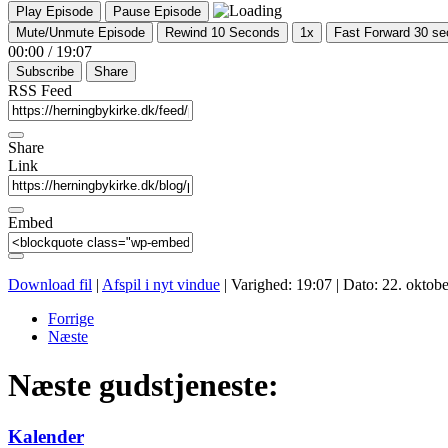
Play Episode
Pause Episode
Mute/Unmute Episode
Rewind 10 Seconds
1x
Fast Forward 30 s
00:00
/
19:07
Subscribe
Share
RSS Feed
Share
Link
Embed
Download fil
|
Afspil i nyt vindue
|
Varighed: 19:07
|
Dato: 22. oktob
Forrige
Næste
Næste gudstjeneste:
Kalender