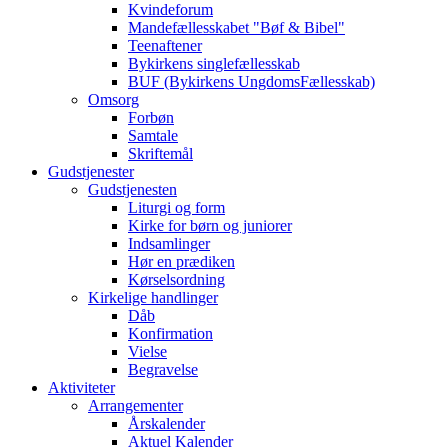
Kvindeforum
Mandefællesskabet "Bøf & Bibel"
Teenaftener
Bykirkens singlefællesskab
BUF (Bykirkens UngdomsFællesskab)
Omsorg
Forbøn
Samtale
Skriftemål
Gudstjenester
Gudstjenesten
Liturgi og form
Kirke for børn og juniorer
Indsamlinger
Hør en prædiken
Kørselsordning
Kirkelige handlinger
Dåb
Konfirmation
Vielse
Begravelse
Aktiviteter
Arrangementer
Årskalender
Aktuel Kalender