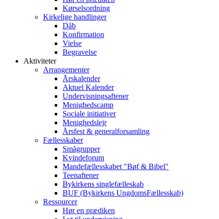
Kørselsordning
Kirkelige handlinger
Dåb
Konfirmation
Vielse
Begravelse
Aktiviteter
Arrangementer
Årskalender
Aktuel Kalender
Undervisningsaftener
Menighedscamp
Sociale initiativer
Menighedslejr
Årsfest & generalforsamling
Fællesskaber
Smågrupper
Kvindeforum
Mandefællesskabet "Bøf & Bibel"
Teenaftener
Bykirkens singlefælleskab
BUF (Bykirkens UngdomsFællesskab)
Ressourcer
Hør en prædiken