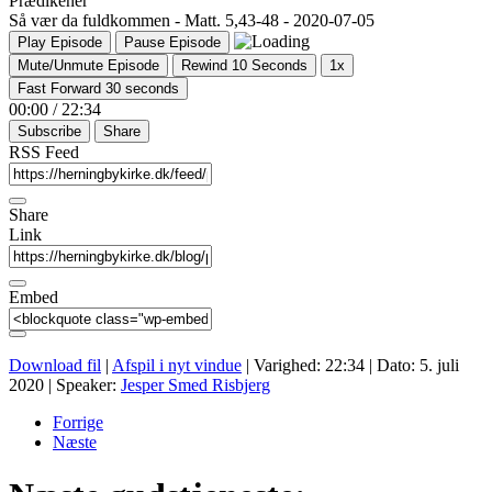
Prædikener
Så vær da fuldkommen - Matt. 5,43-48 - 2020-07-05
Play Episode
Pause Episode
Mute/Unmute Episode
Rewind 10 Seconds
1x
Fast Forward 30 seconds
00:00
/
22:34
Subscribe
Share
RSS Feed
Share
Link
Embed
Download fil
|
Afspil i nyt vindue
|
Varighed: 22:34
|
Dato: 5. juli
2020
| Speaker:
Jesper Smed Risbjerg
Forrige
Næste