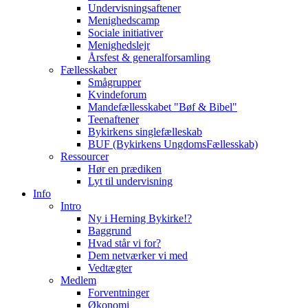
Undervisningsaftener
Menighedscamp
Sociale initiativer
Menighedslejr
Årsfest & generalforsamling
Fællesskaber
Smågrupper
Kvindeforum
Mandefællesskabet "Bøf & Bibel"
Teenaftener
Bykirkens singlefælleskab
BUF (Bykirkens UngdomsFællesskab)
Ressourcer
Hør en prædiken
Lyt til undervisning
Info
Intro
Ny i Herning Bykirke!?
Baggrund
Hvad står vi for?
Dem netværker vi med
Vedtægter
Medlem
Forventninger
Økonomi