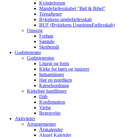
Kvindeforum
Mandefællesskabet "Bøf & Bibel"
Teenaftener
Bykirkens singlefællesskab
BUF (Bykirkens UngdomsFællesskab)
Omsorg
Forbøn
Samtale
Skriftemål
Gudstjenester
Gudstjenesten
Liturgi og form
Kirke for børn og juniorer
Indsamlinger
Hør en prædiken
Kørselsordning
Kirkelige handlinger
Dåb
Konfirmation
Vielse
Begravelse
Aktiviteter
Arrangementer
Årskalender
Aktuel Kalender