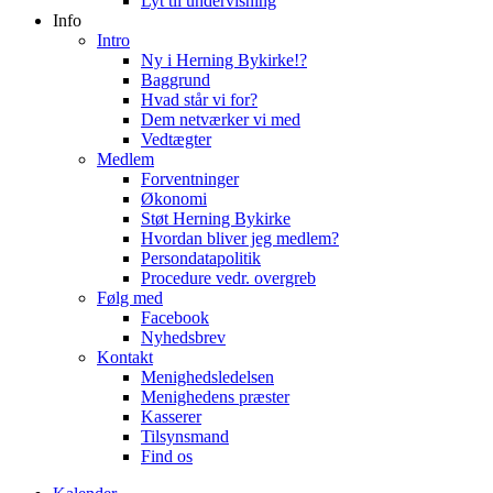
Lyt til undervisning
Info
Intro
Ny i Herning Bykirke!?
Baggrund
Hvad står vi for?
Dem netværker vi med
Vedtægter
Medlem
Forventninger
Økonomi
Støt Herning Bykirke
Hvordan bliver jeg medlem?
Persondatapolitik
Procedure vedr. overgreb
Følg med
Facebook
Nyhedsbrev
Kontakt
Menighedsledelsen
Menighedens præster
Kasserer
Tilsynsmand
Find os