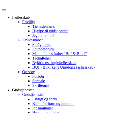
Fællesskab
Frivillig
Tjenesteteams
Hjælpe til gudstjeneste
Jeg har en idé!
Fællesskaber
Smågrupper
Kvindeforum
Mandefællesskabet "Bøf & Bibel"
Teenaftener
Bykirkens singlefællesskab
BUF (Bykirkens UngdomsFællesskab)
Omsorg
Forbøn
Samtale
Skriftemål
Gudstjenester
Gudstjenesten
Liturgi og form
Kirke for børn og juniorer
Indsamlinger
Hør en prædiken