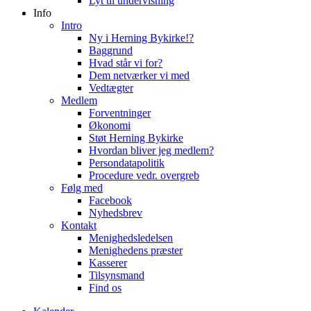
Lyt til undervisning
Info
Intro
Ny i Herning Bykirke!?
Baggrund
Hvad står vi for?
Dem netværker vi med
Vedtægter
Medlem
Forventninger
Økonomi
Støt Herning Bykirke
Hvordan bliver jeg medlem?
Persondatapolitik
Procedure vedr. overgreb
Følg med
Facebook
Nyhedsbrev
Kontakt
Menighedsledelsen
Menighedens præster
Kasserer
Tilsynsmand
Find os