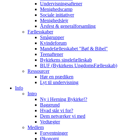
Undervisningsaftener
Menighedscamp
Sociale initiativer
Menighedslejr
Årsfest & generalforsamling
Fællesskaber
Smågrupper
Kvindeforum
Mandefællesskabet "Bøf & Bibel"
Teenaftener
Bykirkens singlefælleskab
BUF (Bykirkens UngdomsFællesskab)
Ressourcer
Hør en prædiken
Lyt til undervisning
Info
Intro
Ny i Herning Bykirke!?
Baggrund
Hvad står vi for?
Dem netværker vi med
Vedtægter
Medlem
Forventninger
Økonomi