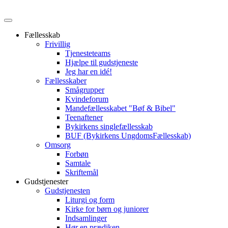
Fællesskab
Frivillig
Tjenesteteams
Hjælpe til gudstjeneste
Jeg har en idé!
Fællesskaber
Smågrupper
Kvindeforum
Mandefællesskabet "Bøf & Bibel"
Teenaftener
Bykirkens singlefællesskab
BUF (Bykirkens UngdomsFællesskab)
Omsorg
Forbøn
Samtale
Skriftemål
Gudstjenester
Gudstjenesten
Liturgi og form
Kirke for børn og juniorer
Indsamlinger
Hør en prædiken