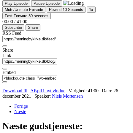
Play Episode
Pause Episode
Mute/Unmute Episode
Rewind 10 Seconds
1x
Fast Forward 30 seconds
00:00
/
41:00
Subscribe
Share
RSS Feed
Share
Link
Embed
Download fil
|
Afspil i nyt vindue
|
Varighed: 41:00
|
Dato: 26.
december 2021
| Speaker:
Niels Mortensen
Forrige
Næste
Næste gudstjeneste: