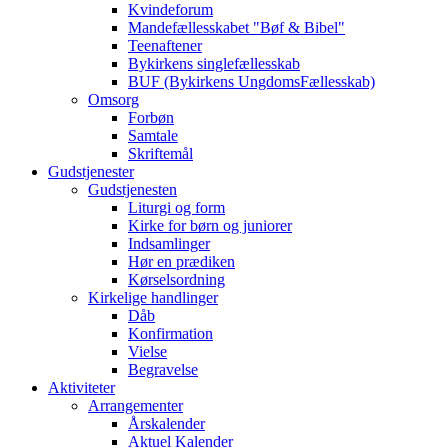
Kvindeforum
Mandefællesskabet "Bøf & Bibel"
Teenaftener
Bykirkens singlefællesskab
BUF (Bykirkens UngdomsFællesskab)
Omsorg
Forbøn
Samtale
Skriftemål
Gudstjenester
Gudstjenesten
Liturgi og form
Kirke for børn og juniorer
Indsamlinger
Hør en prædiken
Kørselsordning
Kirkelige handlinger
Dåb
Konfirmation
Vielse
Begravelse
Aktiviteter
Arrangementer
Årskalender
Aktuel Kalender