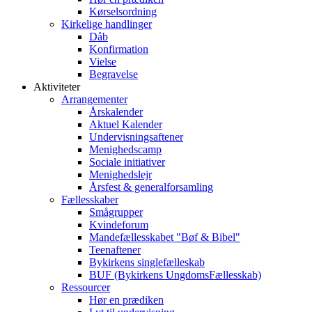
Kørselsordning
Kirkelige handlinger
Dåb
Konfirmation
Vielse
Begravelse
Aktiviteter
Arrangementer
Årskalender
Aktuel Kalender
Undervisningsaftener
Menighedscamp
Sociale initiativer
Menighedslejr
Årsfest & generalforsamling
Fællesskaber
Smågrupper
Kvindeforum
Mandefællesskabet "Bøf & Bibel"
Teenaftener
Bykirkens singlefælleskab
BUF (Bykirkens UngdomsFællesskab)
Ressourcer
Hør en prædiken