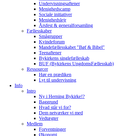
Undervisningsaftener
Menighedscamp
Sociale initiativer
Menighedslejr
Årsfest & generalforsamling
Fællesskaber
Smågrupper
Kvindeforum
Mandefællesskabet "Bøf & Bibel"
Teenaftener
Bykirkens singlefælleskab
BUF (Bykirkens UngdomsFællesskab)
Ressourcer
Hør en prædiken
Lyt til undervisning
Info
Intro
Ny i Herning Bykirke!?
Baggrund
Hvad står vi for?
Dem netværker vi med
Vedtægter
Medlem
Forventninger
Økonomi