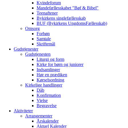
Kvindeforum
Mandefællesskabet "Bøf & Bibel"
Teenaftener
Bykirkens singlefællesskab
BUF (Bykirkens UngdomsFællesskab)
Omsorg
Forbøn
Samtale
Skriftemål
Gudstjenester
Gudstjenesten
Liturgi og form
Kirke for børn og juniorer
Indsamlinger
Hør en prædiken
Kørselsordning
Kirkelige handlinger
Dåb
Konfirmation
Vielse
Begravelse
Aktiviteter
Arrangementer
Årskalender
Aktuel Kalender