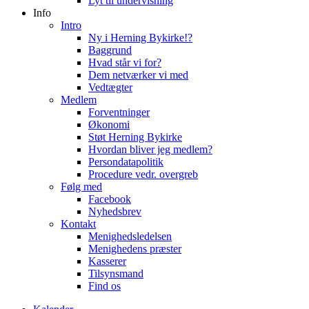
Lyt til undervisning
Info
Intro
Ny i Herning Bykirke!?
Baggrund
Hvad står vi for?
Dem netværker vi med
Vedtægter
Medlem
Forventninger
Økonomi
Støt Herning Bykirke
Hvordan bliver jeg medlem?
Persondatapolitik
Procedure vedr. overgreb
Følg med
Facebook
Nyhedsbrev
Kontakt
Menighedsledelsen
Menighedens præster
Kasserer
Tilsynsmand
Find os