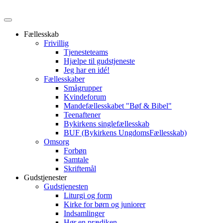
Fællesskab
Frivillig
Tjenesteteams
Hjælpe til gudstjeneste
Jeg har en idé!
Fællesskaber
Smågrupper
Kvindeforum
Mandefællesskabet "Bøf & Bibel"
Teenaftener
Bykirkens singlefællesskab
BUF (Bykirkens UngdomsFællesskab)
Omsorg
Forbøn
Samtale
Skriftemål
Gudstjenester
Gudstjenesten
Liturgi og form
Kirke for børn og juniorer
Indsamlinger
Hør en prædiken