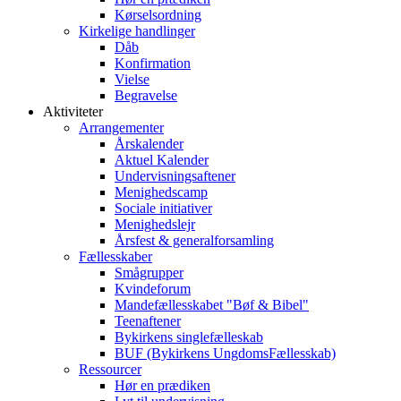
Kørselsordning
Kirkelige handlinger
Dåb
Konfirmation
Vielse
Begravelse
Aktiviteter
Arrangementer
Årskalender
Aktuel Kalender
Undervisningsaftener
Menighedscamp
Sociale initiativer
Menighedslejr
Årsfest & generalforsamling
Fællesskaber
Smågrupper
Kvindeforum
Mandefællesskabet "Bøf & Bibel"
Teenaftener
Bykirkens singlefælleskab
BUF (Bykirkens UngdomsFællesskab)
Ressourcer
Hør en prædiken