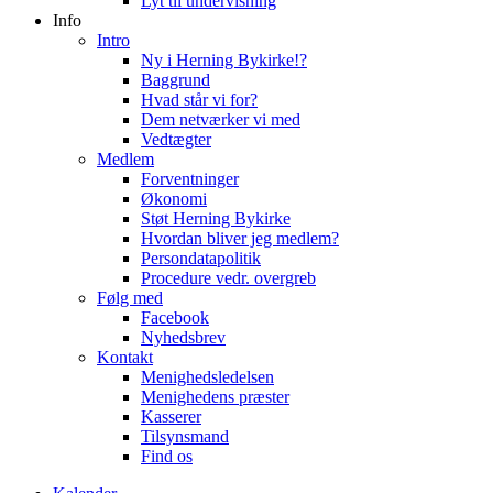
Lyt til undervisning
Info
Intro
Ny i Herning Bykirke!?
Baggrund
Hvad står vi for?
Dem netværker vi med
Vedtægter
Medlem
Forventninger
Økonomi
Støt Herning Bykirke
Hvordan bliver jeg medlem?
Persondatapolitik
Procedure vedr. overgreb
Følg med
Facebook
Nyhedsbrev
Kontakt
Menighedsledelsen
Menighedens præster
Kasserer
Tilsynsmand
Find os