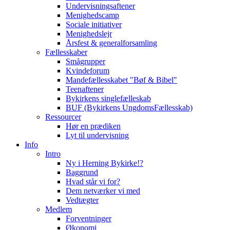
Undervisningsaftener
Menighedscamp
Sociale initiativer
Menighedslejr
Årsfest & generalforsamling
Fællesskaber
Smågrupper
Kvindeforum
Mandefællesskabet "Bøf & Bibel"
Teenaftener
Bykirkens singlefælleskab
BUF (Bykirkens UngdomsFællesskab)
Ressourcer
Hør en prædiken
Lyt til undervisning
Info
Intro
Ny i Herning Bykirke!?
Baggrund
Hvad står vi for?
Dem netværker vi med
Vedtægter
Medlem
Forventninger
Økonomi