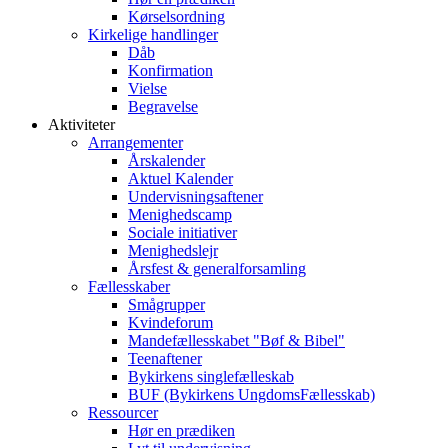
Kørselsordning
Kirkelige handlinger
Dåb
Konfirmation
Vielse
Begravelse
Aktiviteter
Arrangementer
Årskalender
Aktuel Kalender
Undervisningsaftener
Menighedscamp
Sociale initiativer
Menighedslejr
Årsfest & generalforsamling
Fællesskaber
Smågrupper
Kvindeforum
Mandefællesskabet "Bøf & Bibel"
Teenaftener
Bykirkens singlefælleskab
BUF (Bykirkens UngdomsFællesskab)
Ressourcer
Hør en prædiken