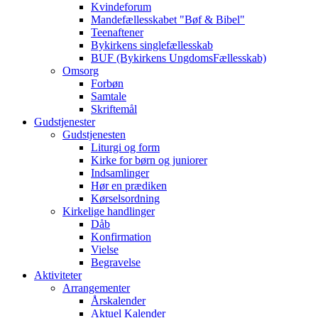
Kvindeforum
Mandefællesskabet "Bøf & Bibel"
Teenaftener
Bykirkens singlefællesskab
BUF (Bykirkens UngdomsFællesskab)
Omsorg
Forbøn
Samtale
Skriftemål
Gudstjenester
Gudstjenesten
Liturgi og form
Kirke for børn og juniorer
Indsamlinger
Hør en prædiken
Kørselsordning
Kirkelige handlinger
Dåb
Konfirmation
Vielse
Begravelse
Aktiviteter
Arrangementer
Årskalender
Aktuel Kalender