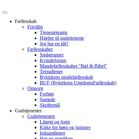
Fællesskab
Frivillig
Tjenesteteams
Hjælpe til gudstjeneste
Jeg har en idé!
Fællesskaber
Smågrupper
Kvindeforum
Mandefællesskabet "Bøf & Bibel"
Teenaftener
Bykirkens singlefællesskab
BUF (Bykirkens UngdomsFællesskab)
Omsorg
Forbøn
Samtale
Skriftemål
Gudstjenester
Gudstjenesten
Liturgi og form
Kirke for børn og juniorer
Indsamlinger
Hør en prædiken