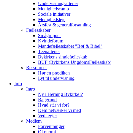
Undervisningsaftener
Menighedscamp
Sociale initiativer
Menighedslejr
Årsfest & generalforsamling
Fællesskaber
Smågrupper
Kvindeforum
Mandefællesskabet "Bøf & Bibel"
Teenaftener
Bykirkens singlefælleskab
BUF (Bykirkens UngdomsFællesskab)
Ressourcer
Hør en prædiken
Lyt til undervisning
Info
Intro
Ny i Herning Bykirke!?
Baggrund
Hvad står vi for?
Dem netværker vi med
Vedtægter
Medlem
Forventninger
Økonomi