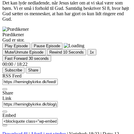
Det kan lyde nedladende, når Jesus taler om at vi skal være som
børn. Vi er små i forhold til Gud. Samtidig beskriver Sl 8, hvor højt
Gud sætter os mennesker, at han har gjort os kun lidt ringere end
Gud.
Prædikener
Gud er stor.
Play Episode
Pause Episode
Mute/Unmute Episode
Rewind 10 Seconds
1x
Fast Forward 30 seconds
00:00
/
18:22
Subscribe
Share
RSS Feed
Share
Link
Embed
Download fil
|
Afspil i nyt vindue
|
Varighed: 18:22
|
Dato: 12.