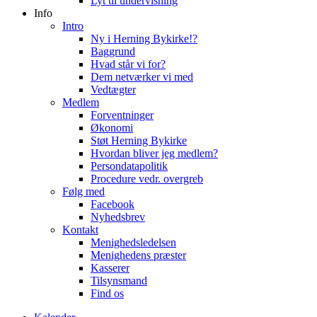
Lyt til undervisning
Info
Intro
Ny i Herning Bykirke!?
Baggrund
Hvad står vi for?
Dem netværker vi med
Vedtægter
Medlem
Forventninger
Økonomi
Støt Herning Bykirke
Hvordan bliver jeg medlem?
Persondatapolitik
Procedure vedr. overgreb
Følg med
Facebook
Nyhedsbrev
Kontakt
Menighedsledelsen
Menighedens præster
Kasserer
Tilsynsmand
Find os