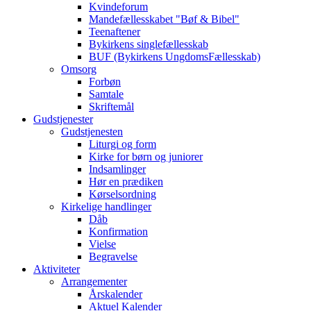
Kvindeforum
Mandefællesskabet "Bøf & Bibel"
Teenaftener
Bykirkens singlefællesskab
BUF (Bykirkens UngdomsFællesskab)
Omsorg
Forbøn
Samtale
Skriftemål
Gudstjenester
Gudstjenesten
Liturgi og form
Kirke for børn og juniorer
Indsamlinger
Hør en prædiken
Kørselsordning
Kirkelige handlinger
Dåb
Konfirmation
Vielse
Begravelse
Aktiviteter
Arrangementer
Årskalender
Aktuel Kalender