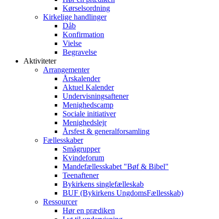
Kørselsordning
Kirkelige handlinger
Dåb
Konfirmation
Vielse
Begravelse
Aktiviteter
Arrangementer
Årskalender
Aktuel Kalender
Undervisningsaftener
Menighedscamp
Sociale initiativer
Menighedslejr
Årsfest & generalforsamling
Fællesskaber
Smågrupper
Kvindeforum
Mandefællesskabet "Bøf & Bibel"
Teenaftener
Bykirkens singlefælleskab
BUF (Bykirkens UngdomsFællesskab)
Ressourcer
Hør en prædiken