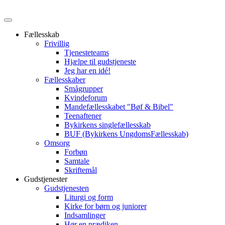
Fællesskab
Frivillig
Tjenesteteams
Hjælpe til gudstjeneste
Jeg har en idé!
Fællesskaber
Smågrupper
Kvindeforum
Mandefællesskabet "Bøf & Bibel"
Teenaftener
Bykirkens singlefællesskab
BUF (Bykirkens UngdomsFællesskab)
Omsorg
Forbøn
Samtale
Skriftemål
Gudstjenester
Gudstjenesten
Liturgi og form
Kirke for børn og juniorer
Indsamlinger
Hør en prædiken