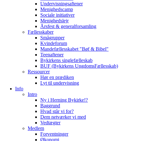
Undervisningsaftener
Menighedscamp
Sociale initiativer
Menighedslejr
Årsfest & generalforsamling
Fællesskaber
Smågrupper
Kvindeforum
Mandefællesskabet "Bøf & Bibel"
Teenaftener
Bykirkens singlefælleskab
BUF (Bykirkens UngdomsFællesskab)
Ressourcer
Hør en prædiken
Lyt til undervisning
Info
Intro
Ny i Herning Bykirke!?
Baggrund
Hvad står vi for?
Dem netværker vi med
Vedtægter
Medlem
Forventninger
Økonomi