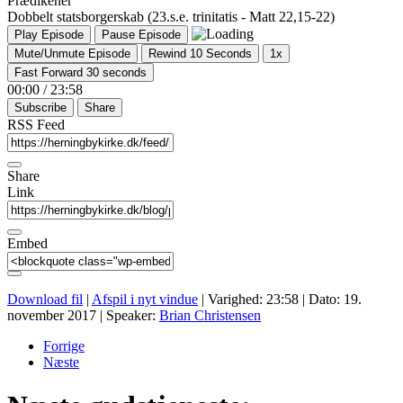
Prædikener
Dobbelt statsborgerskab (23.s.e. trinitatis - Matt 22,15-22)
Play Episode
Pause Episode
Mute/Unmute Episode
Rewind 10 Seconds
1x
Fast Forward 30 seconds
00:00
/
23:58
Subscribe
Share
RSS Feed
Share
Link
Embed
Download fil
|
Afspil i nyt vindue
|
Varighed: 23:58
|
Dato: 19.
november 2017
| Speaker:
Brian Christensen
Forrige
Næste