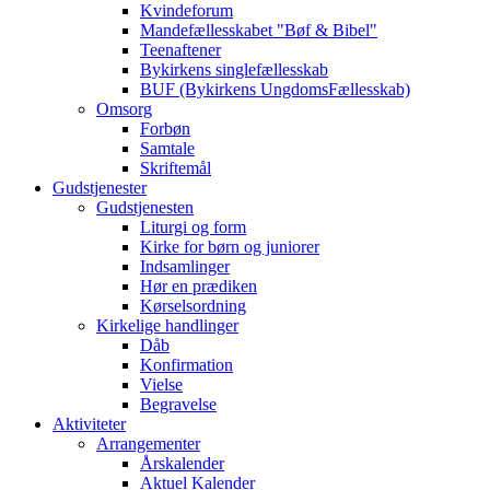
Kvindeforum
Mandefællesskabet "Bøf & Bibel"
Teenaftener
Bykirkens singlefællesskab
BUF (Bykirkens UngdomsFællesskab)
Omsorg
Forbøn
Samtale
Skriftemål
Gudstjenester
Gudstjenesten
Liturgi og form
Kirke for børn og juniorer
Indsamlinger
Hør en prædiken
Kørselsordning
Kirkelige handlinger
Dåb
Konfirmation
Vielse
Begravelse
Aktiviteter
Arrangementer
Årskalender
Aktuel Kalender