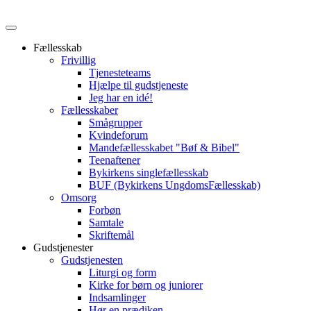
Fællesskab
Frivillig
Tjenesteteams
Hjælpe til gudstjeneste
Jeg har en idé!
Fællesskaber
Smågrupper
Kvindeforum
Mandefællesskabet "Bøf & Bibel"
Teenaftener
Bykirkens singlefællesskab
BUF (Bykirkens UngdomsFællesskab)
Omsorg
Forbøn
Samtale
Skriftemål
Gudstjenester
Gudstjenesten
Liturgi og form
Kirke for børn og juniorer
Indsamlinger
Hør en prædiken