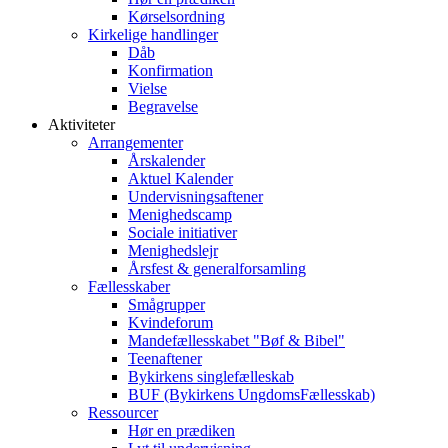
Kørselsordning
Kirkelige handlinger
Dåb
Konfirmation
Vielse
Begravelse
Aktiviteter
Arrangementer
Årskalender
Aktuel Kalender
Undervisningsaftener
Menighedscamp
Sociale initiativer
Menighedslejr
Årsfest & generalforsamling
Fællesskaber
Smågrupper
Kvindeforum
Mandefællesskabet "Bøf & Bibel"
Teenaftener
Bykirkens singlefælleskab
BUF (Bykirkens UngdomsFællesskab)
Ressourcer
Hør en prædiken