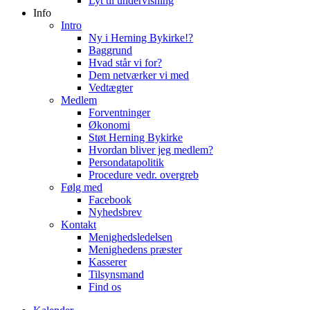
Lyt til undervisning
Info
Intro
Ny i Herning Bykirke!?
Baggrund
Hvad står vi for?
Dem netværker vi med
Vedtægter
Medlem
Forventninger
Økonomi
Støt Herning Bykirke
Hvordan bliver jeg medlem?
Persondatapolitik
Procedure vedr. overgreb
Følg med
Facebook
Nyhedsbrev
Kontakt
Menighedsledelsen
Menighedens præster
Kasserer
Tilsynsmand
Find os