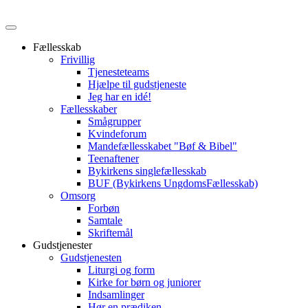
Fællesskab
Frivillig
Tjenesteteams
Hjælpe til gudstjeneste
Jeg har en idé!
Fællesskaber
Smågrupper
Kvindeforum
Mandefællesskabet "Bøf & Bibel"
Teenaftener
Bykirkens singlefællesskab
BUF (Bykirkens UngdomsFællesskab)
Omsorg
Forbøn
Samtale
Skriftemål
Gudstjenester
Gudstjenesten
Liturgi og form
Kirke for børn og juniorer
Indsamlinger
Hør en prædiken