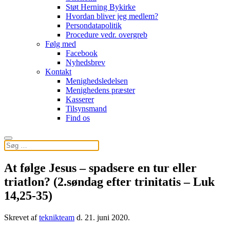
Støt Herning Bykirke
Hvordan bliver jeg medlem?
Persondatapolitik
Procedure vedr. overgreb
Følg med
Facebook
Nyhedsbrev
Kontakt
Menighedsledelsen
Menighedens præster
Kasserer
Tilsynsmand
Find os
At følge Jesus – spadsere en tur eller
triatlon? (2.søndag efter trinitatis – Luk
14,25-35)
Skrevet af
teknikteam
d.
21. juni 2020
.