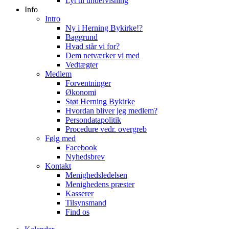
Lyt til undervisning
Info
Intro
Ny i Herning Bykirke!?
Baggrund
Hvad står vi for?
Dem netværker vi med
Vedtægter
Medlem
Forventninger
Økonomi
Støt Herning Bykirke
Hvordan bliver jeg medlem?
Persondatapolitik
Procedure vedr. overgreb
Følg med
Facebook
Nyhedsbrev
Kontakt
Menighedsledelsen
Menighedens præster
Kasserer
Tilsynsmand
Find os