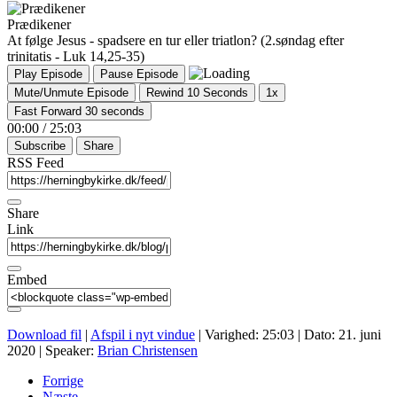
Prædikener
At følge Jesus - spadsere en tur eller triatlon? (2.søndag efter
trinitatis - Luk 14,25-35)
Play Episode
Pause Episode
Mute/Unmute Episode
Rewind 10 Seconds
1x
Fast Forward 30 seconds
00:00
/
25:03
Subscribe
Share
RSS Feed
Share
Link
Embed
Download fil
|
Afspil i nyt vindue
|
Varighed: 25:03
|
Dato: 21. juni
2020
| Speaker:
Brian Christensen
Forrige
Næste