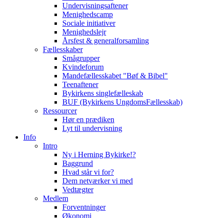
Undervisningsaftener
Menighedscamp
Sociale initiativer
Menighedslejr
Årsfest & generalforsamling
Fællesskaber
Smågrupper
Kvindeforum
Mandefællesskabet "Bøf & Bibel"
Teenaftener
Bykirkens singlefælleskab
BUF (Bykirkens UngdomsFællesskab)
Ressourcer
Hør en prædiken
Lyt til undervisning
Info
Intro
Ny i Herning Bykirke!?
Baggrund
Hvad står vi for?
Dem netværker vi med
Vedtægter
Medlem
Forventninger
Økonomi