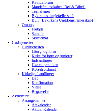
Kvindeforum
Mandefællesskabet "Bøf & Bibel"
Teenaftener
Bykirkens singlefællesskab
BUF (Bykirkens UngdomsFællesskab)
Omsorg
Forbøn
Samtale
Skriftemål
Gudstjenester
Gudstjenesten
Liturgi og form
Kirke for børn og juniorer
Indsamlinger
Hør en prædiken
Kørselsordning
Kirkelige handlinger
Dåb
Konfirmation
Vielse
Begravelse
Aktiviteter
Arrangementer
Årskalender
Aktuel Kalender