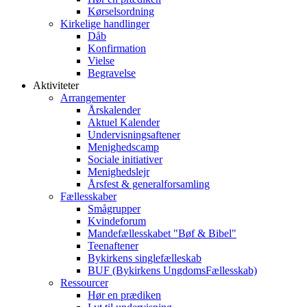
Kørselsordning
Kirkelige handlinger
Dåb
Konfirmation
Vielse
Begravelse
Aktiviteter
Arrangementer
Årskalender
Aktuel Kalender
Undervisningsaftener
Menighedscamp
Sociale initiativer
Menighedslejr
Årsfest & generalforsamling
Fællesskaber
Smågrupper
Kvindeforum
Mandefællesskabet "Bøf & Bibel"
Teenaftener
Bykirkens singlefælleskab
BUF (Bykirkens UngdomsFællesskab)
Ressourcer
Hør en prædiken